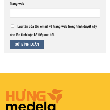
Trang web
Lưu tên của tôi, email, và trang web trong trình duyệt này
cho lần bình luận kế tiếp của tôi.
şans
vidobet
vidobet
vidobet
vidobet
casinolevant
casinolevant
casinolevant
vidobet
şans
casinolevant
casino
şans
casino
casino
casino
boostaro
casinolevant
şans
casinolevant
şanscasino
vidobet
vidobet
levant
gorabet
galyabet
gorabet
gorabet
gorabet
vidobet
galyabet
gorabet
gorabet
nigeria
sports
casino
|
|
güncel
giriş
|
|
|
giriş
casino
giriş
şans
casino
levant
şans
şans
|
giriş
casino
giriş
|
|
giriş
casino
|
|
|
|
|
giriş
|
|
|
betting
betting
|
giriş
|
|
|
|
|
giriş
|
|
|
|
giriş
|
|
|
|
|
|
|
|