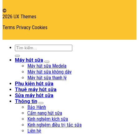
©
2026 UX Themes
Terms
Privacy
Cookies
Tìm
kiếm:
Máy hút sữa
Máy hút sữa Medela
Máy hút sữa không dây
Máy hút sữa thanh lý
Phụ kiện hút sữa
Thuê máy hút sữa
Sửa máy hút sữa
Thông tin
Bảo Hành
Cẩm nang hút sữa
Kinh nghiệm kích sữa
Kinh nghiệm điều trị tắc sữa
Liên hệ