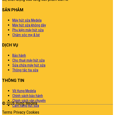
SẢN PHẢM
Máy hút sữa Medela
Máy hút sữa không dây
Phụ kiện máy hút sữa
Chăm sóc mẹ & bé
DỊCH VỤ
Bảo hành
Cho thuê máy hút sữa
Sửa chữa máy hút sữa
Thông tắc tia sữa
THÔNG TIN
Về Hưng Medela
Chính sách bảo hành
Chính sách vận chuyển
© 2026 Hưng Medela
Cẩm nang hút sữa
Terms
Privacy
Cookies