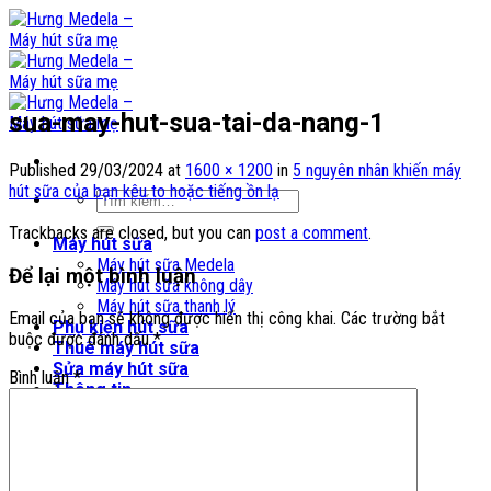
Skip
to
content
sua-may-hut-sua-tai-da-nang-1
Published
29/03/2024
at
1600 × 1200
in
5 nguyên nhân khiến máy
hút sữa của bạn kêu to hoặc tiếng ồn lạ
Tìm
kiếm:
Trackbacks are closed, but you can
post a comment
.
Máy hút sữa
Máy hút sữa Medela
Để lại một bình luận
Máy hút sữa không dây
Máy hút sữa thanh lý
Email của bạn sẽ không được hiển thị công khai.
Các trường bắt
Phụ kiện hút sữa
buộc được đánh dấu
*
Thuê máy hút sữa
Sửa máy hút sữa
Bình luận
*
Thông tin
Bảo Hành
Cẩm nang hút sữa
Kinh nghiệm kích sữa
Kinh nghiệm điều trị tắc sữa