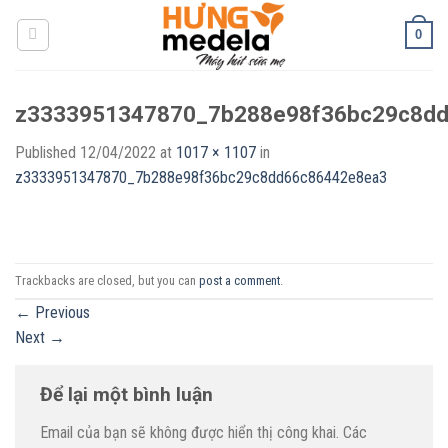
Skip
0
to
content
z3333951347870_7b288e98f36bc29c8d
Published
12/04/2022
at
1017 × 1107
in
z3333951347870_7b288e98f36bc29c8dd66c86442e8ea3
Trackbacks are closed, but you can
post a comment
.
←
Previous
Next
→
Để lại một bình luận
Email của bạn sẽ không được hiển thị công khai.
Các