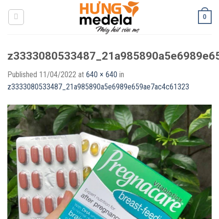
Skip
0
to
content
z3333080533487_21a985890a5e6989e6
Published
11/04/2022
at
640 × 640
in
z3333080533487_21a985890a5e6989e659ae7ac4c61323