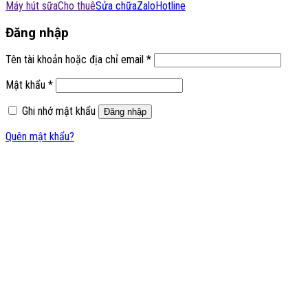
Máy hút sữa
Cho thuê
Sửa chữa
Zalo
Hotline
Đăng nhập
Tên tài khoản hoặc địa chỉ email
*
Mật khẩu
*
Ghi nhớ mật khẩu
Đăng nhập
Quên mật khẩu?