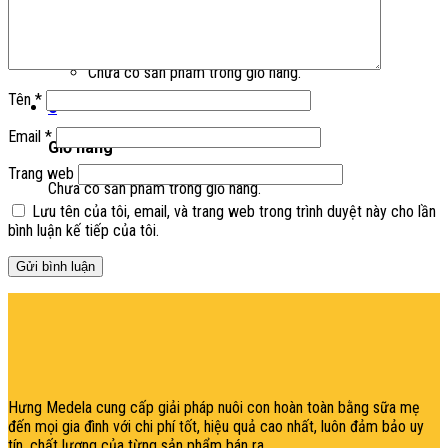
Liên hệ
Giỏ hàng /
0,0
₫
0
Chưa có sản phẩm trong giỏ hàng.
Tên
*
0
Email
*
Giỏ hàng
Trang web
Chưa có sản phẩm trong giỏ hàng.
Lưu tên của tôi, email, và trang web trong trình duyệt này cho lần
bình luận kế tiếp của tôi.
şans
vidobet
vidobet
vidobet
vidobet
casinolevant
casinolevant
casinolevant
vidobet
şans
casinolevant
casino
şans
casino
casino
casino
boostaro
casinolevant
şans
casinolevant
şanscasino
vidobet
vidobet
levant
vidobet
nigeria
sports
gorabet
gorabet
gorabet
gorabet
gorabet
gorabet
casino
|
|
güncel
giriş
|
|
|
giriş
casino
giriş
şans
casino
levant
şans
şans
|
giriş
casino
giriş
|
|
giriş
casino
giriş
betting
betting
|
giriş
|
|
|
|
giriş
|
|
|
|
|
giriş
|
|
|
|
giriş
|
|
|
|
|
|
|
|
|
|
Hưng Medela cung cấp giải pháp nuôi con hoàn toàn bằng sữa mẹ
đến mọi gia đìn
h với chi phí tốt, hiệu quả cao nhất, luôn đảm bảo uy
tín, chất lượng của từng sản phẩm bán ra.