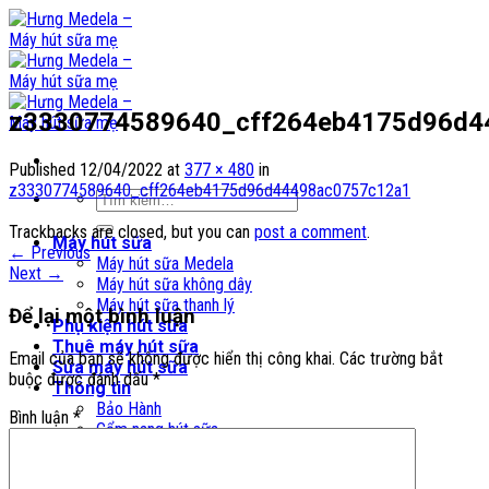
Skip
to
content
z3330774589640_cff264eb4175d96d4
Published
12/04/2022
at
377 × 480
in
z3330774589640_cff264eb4175d96d44498ac0757c12a1
Tìm
kiếm:
Trackbacks are closed, but you can
post a comment
.
Máy hút sữa
←
Previous
Máy hút sữa Medela
Next
→
Máy hút sữa không dây
Máy hút sữa thanh lý
Để lại một bình luận
Phụ kiện hút sữa
Thuê máy hút sữa
Email của bạn sẽ không được hiển thị công khai.
Các trường bắt
Sửa máy hút sữa
buộc được đánh dấu
*
Thông tin
Bảo Hành
Bình luận
*
Cẩm nang hút sữa
Kinh nghiệm kích sữa
Kinh nghiệm điều trị tắc sữa