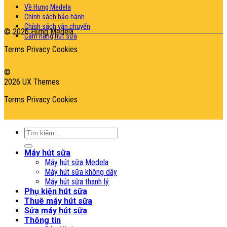
Về Hưng Medela
Chính sách bảo hành
Chính sách vận chuyển
© 2026 Hưng Medela
Cẩm nang hút sữa
Terms
Privacy
Cookies
©
2026 UX Themes
Terms
Privacy
Cookies
Tìm
kiếm:
Máy hút sữa
Máy hút sữa Medela
Máy hút sữa không dây
Máy hút sữa thanh lý
Phụ kiện hút sữa
Thuê máy hút sữa
Sửa máy hút sữa
Thông tin