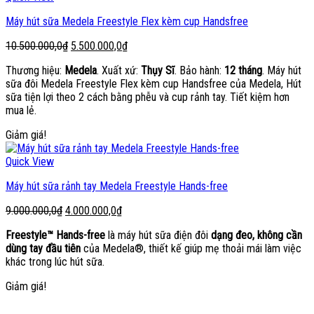
Máy hút sữa Medela Freestyle Flex kèm cup Handsfree
Giá
Giá
10.500.000,0
₫
5.500.000,0
₫
gốc
hiện
Thương hiệu:
Medela
. Xuất xứ:
Thụy Sĩ
. Bảo hành:
12 tháng
. Máy hút
là:
tại
sữa đôi Medela Freestyle Flex kèm cup Handsfree của Medela, Hút
10.500.000,0₫.
là:
sữa tiện lợi theo 2 cách bằng phễu và cup rảnh tay. Tiết kiệm hơn
5.500.000,0₫.
mua lẻ.
Giảm giá!
Quick View
Máy hút sữa rảnh tay Medela Freestyle Hands-free
Giá
Giá
9.000.000,0
₫
4.000.000,0
₫
gốc
hiện
Freestyle™ Hands-free
là máy hút sữa điện đôi
dạng đeo, không cần
là:
tại
dùng tay đầu tiên
của Medela®, thiết kế giúp mẹ thoải mái làm việc
9.000.000,0₫.
là:
khác trong lúc hút sữa.
4.000.000,0₫.
Giảm giá!