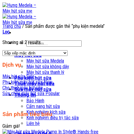
Skip
to
content
Trang chủ
/
Sản phẩm được gắn thẻ “phụ kiện medela”
Lọc
Showing all 2 results
Tìm
kiếm:
Máy hút sữa
Máy hút sữa Medela
Dịch vụ
Máy hút sữa không dây
Máy hút sữa thanh lý
Máy hút sữa
Phụ kiện hút sữa
Phụ kiện máy hút sữa
Thuê máy hút sữa
Cho thuê máy hút sữa
Sửa máy hút sữa
Sửa chữa máy hút sữa
Thông tin
Bảo Hành
Cẩm nang hút sữa
Kinh nghiệm kích sữa
Sản phẩm tiêu biểu
Kinh nghiệm điều trị tắc sữa
Liên hệ
Giảm giá!
Giỏ hàng /
0,0
₫
0