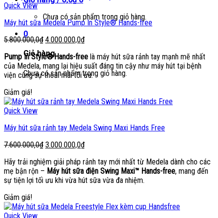
Quick View
Chưa có sản phẩm trong giỏ hàng.
Máy hút sữa Medela Pump In Style® Hands-free
0
Giá
Giá
5.800.000,0
₫
4.000.000,0
₫
gốc
hiện
Giỏ hàng
Pump In Style® Hands-free
là máy hút sữa rảnh tay mạnh mẽ nhất
là:
tại
của Medela, mang lại hiệu suất đáng tin cậy như máy hút tại bệnh
5.800.000,0₫.
là:
Chưa có sản phẩm trong giỏ hàng.
viện cùng sự thoải mái tối ưu.
4.000.000,0₫.
Giảm giá!
Quick View
Máy hút sữa rảnh tay Medela Swing Maxi Hands Free
Giá
Giá
7.600.000,0
₫
3.000.000,0
₫
gốc
hiện
Hãy trải nghiệm giải pháp rảnh tay mới nhất từ Medela dành cho các
là:
tại
mẹ bận rộn –
Máy hút sữa điện Swing Maxi™ Hands-free
, mang đến
7.600.000,0₫.
là:
sự tiện lợi tối ưu khi vừa hút sữa vừa đa nhiệm.
3.000.000,0₫.
Giảm giá!
Quick View