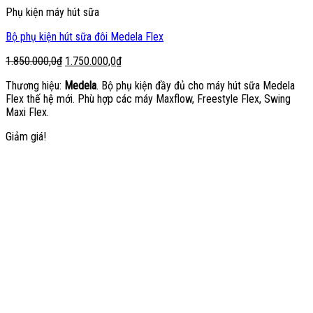
Phụ kiện máy hút sữa
Bộ phụ kiện hút sữa đôi Medela Flex
Giá
Giá
1.850.000,0
₫
1.750.000,0
₫
gốc
hiện
Thương hiệu:
Medela
. Bộ phụ kiện đầy đủ cho máy hút sữa Medela
là:
tại
Flex thế hệ mới. Phù hợp các máy Maxflow, Freestyle Flex, Swing
1.850.000,0₫.
là:
Maxi Flex.
1.750.000,0₫.
Giảm giá!