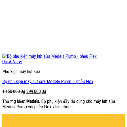
Quick View
Phụ kiện máy hút sữa
Bộ phụ kiện máy hút sữa Medela Pump – phễu Flex
Giá
Giá
1.150.000,0
₫
999.000,0
₫
gốc
hiện
Thương hiệu:
Medela.
Bộ phụ kiện đầy đủ dùng cho máy hút sữa
là:
tại
Medela Pump với phễu Flex vành silicon.
1.150.000,0₫.
là:
999.000,0₫.
şans
vidobet
vidobet
vidobet
vidobet
casinolevant
casinolevant
casinolevant
vidobet
şans
casinolevant
casino
şans
casino
casino
casino
boostaro
casinolevant
şans
casinolevant
şanscasino
vidobet
vidobet
levant
gorabet
galyabet
gorabet
gorabet
gorabet
vidobet
galyabet
gorabet
gorabet
nigeria
sports
casino
|
|
güncel
giriş
|
|
|
giriş
casino
giriş
şans
casino
levant
şans
şans
|
giriş
casino
giriş
|
|
giriş
casino
|
|
|
|
|
giriş
|
|
|
betting
betting