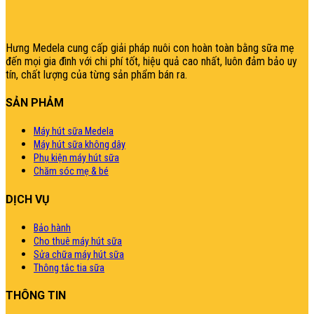
|
giriş
|
|
|
|
|
giriş
|
|
|
|
giriş
|
|
|
|
|
|
|
|
Hưng Medela cung cấp giải pháp nuôi con hoàn toàn bằng sữa mẹ
đến mọi gia đìn
h với chi phí tốt, hiệu quả cao nhất, luôn đảm bảo uy
tín, chất lượng của từng sản phẩm bán ra.
SẢN PHẢM
Máy hút sữa Medela
Máy hút sữa không dây
Phụ kiện máy hút sữa
Chăm sóc mẹ & bé
DỊCH VỤ
Bảo hành
Cho thuê máy hút sữa
Sửa chữa máy hút sữa
Thông tắc tia sữa
THÔNG TIN