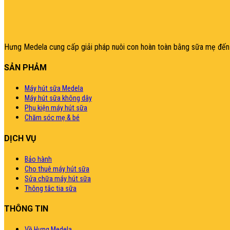
şans
vidobet
vidobet
vidobet
vidobet
casinolevant
casinolevant
casinolevant
vidobet
şans
casinolevant
casino
şans
casino
casino
casino
boostaro
casinolevant
şans
casinolevant
şanscasino
vidobet
vidobet
levant
gorabet
galyabet
gorabet
gorabet
gorabet
vidobet
galyabet
gorabet
gorabet
nigeria
sports
399.000,0₫.
casino
|
|
güncel
giriş
|
|
|
giriş
casino
giriş
şans
casino
levant
şans
şans
|
giriş
casino
giriş
|
|
giriş
casino
|
|
|
|
|
giriş
|
|
|
betting
betting
|
giriş
|
|
|
|
|
giriş
|
|
|
|
giriş
|
|
|
|
|
|
|
|
Hưng Medela cung cấp giải pháp nuôi con hoàn toàn bằng sữa mẹ đến 
SẢN PHẢM
Máy hút sữa Medela
Máy hút sữa không dây
Phụ kiện máy hút sữa
Chăm sóc mẹ & bé
DỊCH VỤ
Bảo hành
Cho thuê máy hút sữa
Sửa chữa máy hút sữa
Thông tắc tia sữa
THÔNG TIN
Về Hưng Medela