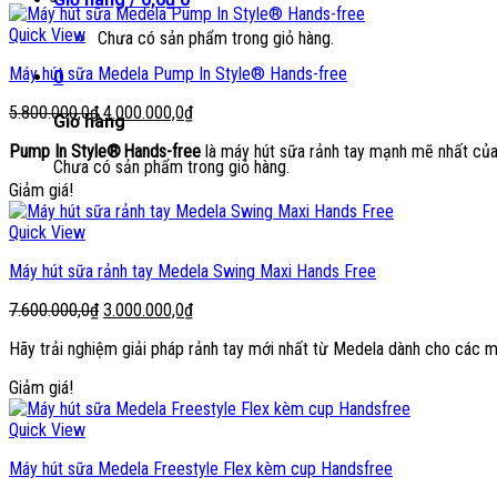
Quick View
Chưa có sản phẩm trong giỏ hàng.
Máy hút sữa Medela Pump In Style® Hands-free
0
Giá
Giá
5.800.000,0
₫
4.000.000,0
₫
Giỏ hàng
gốc
hiện
Pump In Style® Hands-free
là máy hút sữa rảnh tay mạnh mẽ nhất của M
là:
tại
Chưa có sản phẩm trong giỏ hàng.
5.800.000,0₫.
là:
Giảm giá!
4.000.000,0₫.
Quick View
Máy hút sữa rảnh tay Medela Swing Maxi Hands Free
Giá
Giá
7.600.000,0
₫
3.000.000,0
₫
gốc
hiện
Hãy trải nghiệm giải pháp rảnh tay mới nhất từ Medela dành cho các 
là:
tại
7.600.000,0₫.
là:
Giảm giá!
3.000.000,0₫.
Quick View
Máy hút sữa Medela Freestyle Flex kèm cup Handsfree