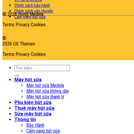
Chính sách bảo hành
Chính sách vận chuyển
© 2026 Hưng Medela
Cẩm nang hút sữa
Terms
Privacy
Cookies
©
2026 UX Themes
Terms
Privacy
Cookies
Tìm
kiếm:
Máy hút sữa
Máy hút sữa Medela
Máy hút sữa không dây
Máy hút sữa thanh lý
Phụ kiện hút sữa
Thuê máy hút sữa
Sửa máy hút sữa
Thông tin
Bảo Hành
Cẩm nang hút sữa