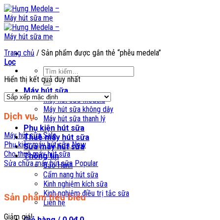
Skip
to
content
Trang chủ
/
Sản phẩm được gắn thẻ “phễu medela”
Lọc
Tìm
Hiển thị kết quả duy nhất
kiếm:
Máy hút sữa
Máy hút sữa Medela
Máy hút sữa không dây
Dịch vụ
Máy hút sữa thanh lý
Phụ kiện hút sữa
Máy hút sữa
Thuê máy hút sữa
Phụ kiện máy hút sữa
Sửa máy hút sữa
Cho thuê máy hút sữa
Thông tin
Sửa chữa máy hút sữa
Bảo Hành
Cẩm nang hút sữa
Kinh nghiệm kích sữa
Kinh nghiệm điều trị tắc sữa
Sản phẩm tiêu biểu
Liên hệ
Giảm giá!
Giỏ hàng /
0,0
₫
0