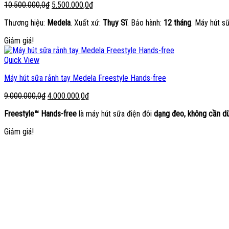
Giá
Giá
10.500.000,0
₫
5.500.000,0
₫
gốc
hiện
Thương hiệu:
Medela
. Xuất xứ:
Thụy Sĩ
. Bảo hành:
12 tháng
. Máy hút s
là:
tại
10.500.000,0₫.
là:
Giảm giá!
5.500.000,0₫.
Quick View
Máy hút sữa rảnh tay Medela Freestyle Hands-free
Giá
Giá
9.000.000,0
₫
4.000.000,0
₫
gốc
hiện
Freestyle™ Hands-free
là máy hút sữa điện đôi
dạng đeo, không cần dù
là:
tại
9.000.000,0₫.
là:
Giảm giá!
4.000.000,0₫.