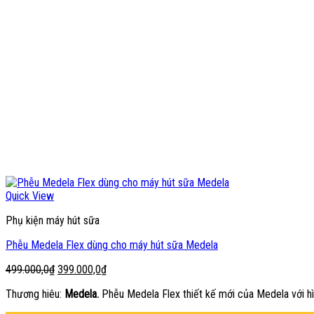
Quick View
Phụ kiện máy hút sữa
Phễu Medela Flex dùng cho máy hút sữa Medela
Giá
Giá
499.000,0
₫
399.000,0
₫
gốc
hiện
Thương hiêu:
Medela.
Phễu Medela Flex thiết kế mới của Medela với hìn
là:
tại
499.000,0₫.
là: