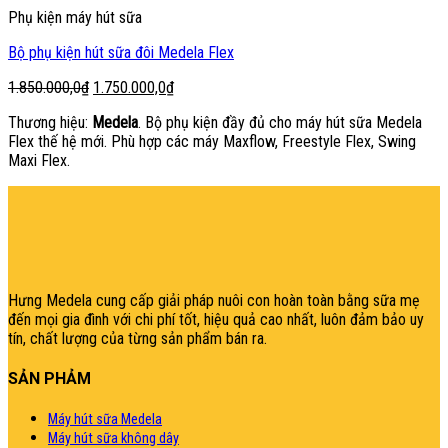
Phụ kiện máy hút sữa
Bộ phụ kiện hút sữa đôi Medela Flex
Giá
Giá
1.850.000,0
₫
1.750.000,0
₫
gốc
hiện
Thương hiệu:
Medela
. Bộ phụ kiện đầy đủ cho máy hút sữa Medela
là:
tại
Flex thế hệ mới. Phù hợp các máy Maxflow, Freestyle Flex, Swing
1.850.000,0₫.
là:
Maxi Flex.
1.750.000,0₫.
şans
vidobet
vidobet
vidobet
vidobet
casinolevant
casinolevant
casinolevant
vidobet
şans
casinolevant
casino
şans
casino
casino
casino
boostaro
casinolevant
şans
casinolevant
şanscasino
vidobet
vidobet
levant
gorabet
galyabet
gorabet
gorabet
gorabet
vidobet
galyabet
gorabet
gorabet
nigeria
sports
casino
|
|
güncel
giriş
|
|
|
giriş
casino
giriş
şans
casino
levant
şans
şans
|
giriş
casino
giriş
|
|
giriş
casino
|
|
|
|
|
giriş
|
|
|
betting
betting
|
giriş
|
|
|
|
|
giriş
|
|
|
|
giriş
|
|
|
|
|
|
|
|
Hưng Medela cung cấp giải pháp nuôi con hoàn toàn bằng sữa mẹ
đến mọi gia đìn
h với chi phí tốt, hiệu quả cao nhất, luôn đảm bảo uy
tín, chất lượng của từng sản phẩm bán ra.
SẢN PHẢM
Máy hút sữa Medela
Máy hút sữa không dây