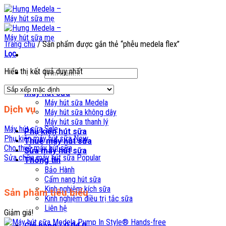
Skip
to
content
Trang chủ
/
Sản phẩm được gắn thẻ “phễu medela flex”
Lọc
Hiển thị kết quả duy nhất
Tìm
kiếm:
Máy hút sữa
Máy hút sữa Medela
Dịch vụ
Máy hút sữa không dây
Máy hút sữa thanh lý
Máy hút sữa
Phụ kiện hút sữa
Phụ kiện máy hút sữa
Thuê máy hút sữa
Cho thuê máy hút sữa
Sửa máy hút sữa
Sửa chữa máy hút sữa
Thông tin
Bảo Hành
Cẩm nang hút sữa
Kinh nghiệm kích sữa
Sản phẩm tiêu biểu
Kinh nghiệm điều trị tắc sữa
Liên hệ
Giảm giá!
Giỏ hàng /
0,0
₫
0