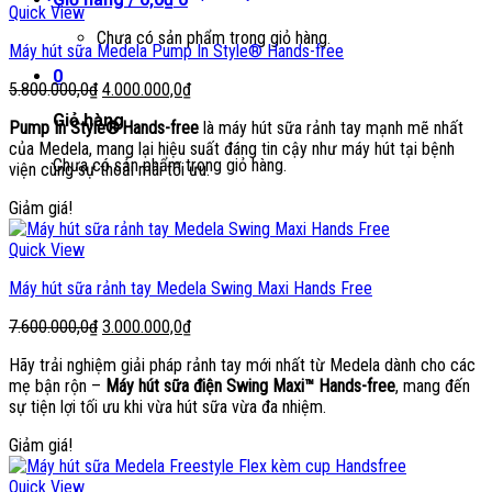
Quick View
Chưa có sản phẩm trong giỏ hàng.
Máy hút sữa Medela Pump In Style® Hands-free
0
Giá
Giá
5.800.000,0
₫
4.000.000,0
₫
gốc
hiện
Giỏ hàng
Pump In Style® Hands-free
là máy hút sữa rảnh tay mạnh mẽ nhất
là:
tại
của Medela, mang lại hiệu suất đáng tin cậy như máy hút tại bệnh
5.800.000,0₫.
là:
Chưa có sản phẩm trong giỏ hàng.
viện cùng sự thoải mái tối ưu.
4.000.000,0₫.
Giảm giá!
Quick View
Máy hút sữa rảnh tay Medela Swing Maxi Hands Free
Giá
Giá
7.600.000,0
₫
3.000.000,0
₫
gốc
hiện
Hãy trải nghiệm giải pháp rảnh tay mới nhất từ Medela dành cho các
là:
tại
mẹ bận rộn –
Máy hút sữa điện Swing Maxi™ Hands-free
, mang đến
7.600.000,0₫.
là:
sự tiện lợi tối ưu khi vừa hút sữa vừa đa nhiệm.
3.000.000,0₫.
Giảm giá!
Quick View