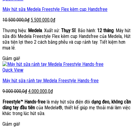
Máy hút sữa Medela Freestyle Flex kèm cup Handsfree
Giá
Giá
10.500.000,0
₫
5.500.000,0
₫
gốc
hiện
Thương hiệu:
Medela
. Xuất xứ:
Thụy Sĩ
. Bảo hành:
12 tháng
. Máy hút
là:
tại
sữa đôi Medela Freestyle Flex kèm cup Handsfree của Medela, Hút
10.500.000,0₫.
là:
sữa tiện lợi theo 2 cách bằng phễu và cup rảnh tay. Tiết kiệm hơn
5.500.000,0₫.
mua lẻ.
Giảm giá!
Quick View
Máy hút sữa rảnh tay Medela Freestyle Hands-free
Giá
Giá
9.000.000,0
₫
4.000.000,0
₫
gốc
hiện
Freestyle™ Hands-free
là máy hút sữa điện đôi
dạng đeo, không cần
là:
tại
dùng tay đầu tiên
của Medela®, thiết kế giúp mẹ thoải mái làm việc
9.000.000,0₫.
là:
khác trong lúc hút sữa.
4.000.000,0₫.
Giảm giá!