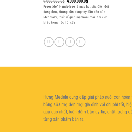
Giá
Giá
9.000.000,0
₫
4.000.000,0
₫
gốc
hiện
Freestyle™ Hands-free
là máy hút sữa điện đôi
là:
tại
dạng đeo, không cần dùng tay đầu tiên
của
9.000.000,0₫.
là:
4.000.000,0₫.
Medela®, thiết kế giúp mẹ thoải mái làm việc
khác trong lúc hút sữa.
şans
vidobet
vidobet
vidobet
vidobet
casinolevant
casinolevant
casinolevant
vidobet
şans
casinolevant
casino
şans
casino
casino
casino
boostaro
casinolevant
şans
casinolevant
şanscasino
vidobet
vidobet
levant
gorabet
galyabet
gorabet
gorabet
gorabet
vidobet
galyabet
gorabet
gorabet
nigeria
sports
casino
|
|
güncel
giriş
|
|
|
giriş
casino
giriş
şans
casino
levant
şans
şans
|
giriş
casino
giriş
|
|
giriş
casino
|
|
|
|
|
giriş
|
|
|
betting
betting
|
giriş
|
|
|
|
|
giriş
|
|
|
|
giriş
|
|
|
|
|
|
|
|
Hưng Medela cung cấp giải pháp nuôi con hoàn 
bằng sữa mẹ đến mọi gia đìn
h với chi phí tốt, hi
quả cao nhất, luôn đảm bảo uy tín, chất lượng c
từng sản phẩm bán ra.