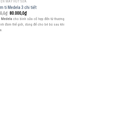
IỆN MÁY HÚT SỮA
m ti Medela 3 chi tiết
Giá
Giá
0,0
₫
80.000,0
₫
gốc
hiện
i
Medela
cho bình sữa cổ hẹp đến từ thương
là:
tại
ình đám thế giới, dùng để cho bé bú sau khi
90.000,0₫.
là:
80.000,0₫.
a.