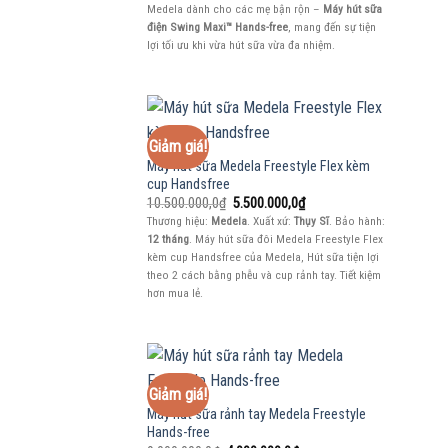
là:
tại
Medela dành cho các mẹ bận rộn –
Máy hút sữa
7.600.000,0₫.
là:
3.000.000,0₫.
điện Swing Maxi™ Hands-free
, mang đến sự tiện
lợi tối ưu khi vừa hút sữa vừa đa nhiệm.
Giảm giá!
Máy hút sữa Medela Freestyle Flex kèm
cup Handsfree
Giá
Giá
10.500.000,0
₫
5.500.000,0
₫
gốc
hiện
Thương hiệu:
Medela
. Xuất xứ:
Thụy Sĩ
. Bảo hành:
là:
tại
12 tháng
. Máy hút sữa đôi Medela Freestyle Flex
10.500.000,0₫.
là:
5.500.000,0₫.
kèm cup Handsfree của Medela, Hút sữa tiện lợi
theo 2 cách bằng phễu và cup rảnh tay. Tiết kiệm
hơn mua lẻ.
Giảm giá!
Máy hút sữa rảnh tay Medela Freestyle
Hands-free