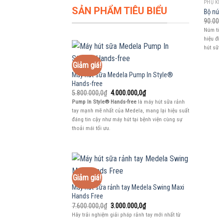
PHỤ K
SẢN PHẨM TIÊU BIỂU
Bộ nú
90.00
Núm t
hiệu đ
hút sữ
Giảm giá!
Máy hút sữa Medela Pump In Style®
Hands-free
Giá
Giá
5.800.000,0
₫
4.000.000,0
₫
gốc
hiện
Pump In Style® Hands-free
là máy hút sữa rảnh
là:
tại
tay mạnh mẽ nhất của Medela, mang lại hiệu suất
5.800.000,0₫.
là:
4.000.000,0₫.
đáng tin cậy như máy hút tại bệnh viện cùng sự
thoải mái tối ưu.
Giảm giá!
Máy hút sữa rảnh tay Medela Swing Maxi
Hands Free
Giá
Giá
7.600.000,0
₫
3.000.000,0
₫
gốc
hiện
Hãy trải nghiệm giải pháp rảnh tay mới nhất từ