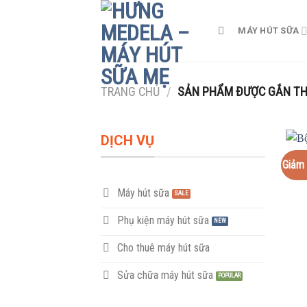
Skip
to
MÁY HÚT SỮA
content
TRANG CHỦ
/
SẢN PHẨM ĐƯỢC GẮN THẺ
DỊCH VỤ
Giảm 
Máy hút sữa
Phụ kiện máy hút sữa
Cho thuê máy hút sữa
Sửa chữa máy hút sữa