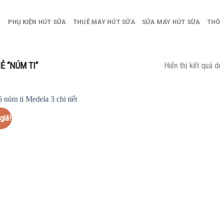
PHỤ KIỆN HÚT SỮA
THUÊ MÁY HÚT SỮA
SỬA MÁY HÚT SỮA
THÔ
 “NÚM TI”
Hiển thị kết quả d
giá!