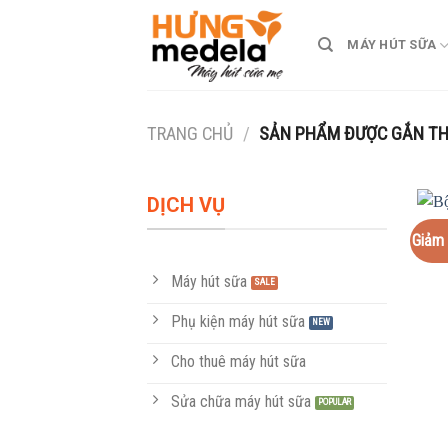
Skip
to
MÁY HÚT SỮA
content
TRANG CHỦ
/
SẢN PHẨM ĐƯỢC GẮN THẺ
DỊCH VỤ
Giảm 
Máy hút sữa
Phụ kiện máy hút sữa
Cho thuê máy hút sữa
Sửa chữa máy hút sữa