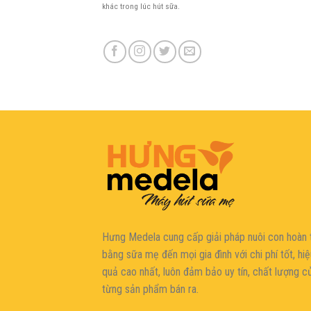
khác trong lúc hút sữa.
şans
vidobet
vidobet
vidobet
vidobet
casinolevant
casinolevant
casinolevant
vidobet
şans
casinolevant
casino
şans
casino
casino
casino
boostaro
casinolevant
şans
casinolevant
şanscasino
vidobet
vidobet
levant
gorabet
galyabet
gorabet
gorabet
gorabet
vidobet
galyabet
gorabet
gorabet
casino
|
|
güncel
giriş
|
|
|
giriş
casino
giriş
şans
casino
levant
şans
şans
|
giriş
casino
giriş
|
|
giriş
casino
|
|
|
|
|
giriş
|
|
|
giriş
|
|
|
|
|
giriş
|
|
|
|
giriş
|
|
|
|
|
|
|
Hưng Medela cung cấp giải pháp nuôi con hoàn 
bằng sữa mẹ đến mọi gia đìn
h với chi phí tốt, hi
quả cao nhất, luôn đảm bảo uy tín, chất lượng c
từng sản phẩm bán ra.