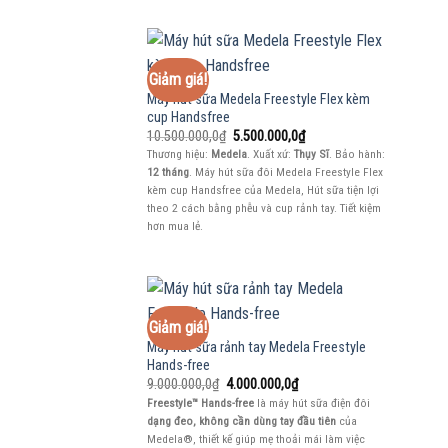
Giảm giá!
Máy hút sữa Medela Freestyle Flex kèm
cup Handsfree
Giá
Giá
10.500.000,0
₫
5.500.000,0
₫
gốc
hiện
Thương hiệu:
Medela
. Xuất xứ:
Thụy Sĩ
. Bảo hành:
là:
tại
12 tháng
. Máy hút sữa đôi Medela Freestyle Flex
10.500.000,0₫.
là:
5.500.000,0₫.
kèm cup Handsfree của Medela, Hút sữa tiện lợi
theo 2 cách bằng phễu và cup rảnh tay. Tiết kiệm
hơn mua lẻ.
Giảm giá!
Máy hút sữa rảnh tay Medela Freestyle
Hands-free
Giá
Giá
9.000.000,0
₫
4.000.000,0
₫
gốc
hiện
Freestyle™ Hands-free
là máy hút sữa điện đôi
là:
tại
dạng đeo, không cần dùng tay đầu tiên
của
9.000.000,0₫.
là:
4.000.000,0₫.
Medela®, thiết kế giúp mẹ thoải mái làm việc