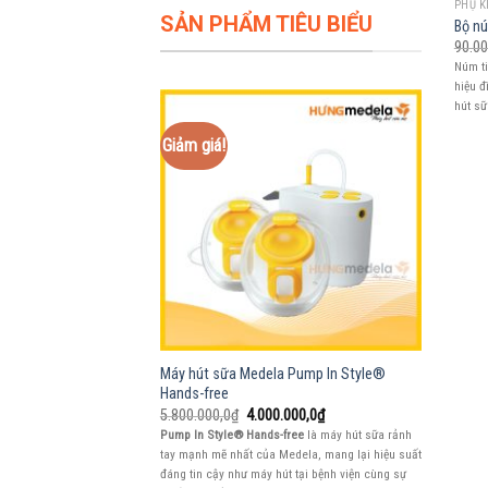
PHỤ K
SẢN PHẨM TIÊU BIỂU
Bộ nú
90.00
Núm t
hiệu đ
hút sữ
Giảm giá!
Máy hút sữa Medela Pump In Style®
Hands-free
Giá
Giá
5.800.000,0
₫
4.000.000,0
₫
gốc
hiện
Pump In Style® Hands-free
là máy hút sữa rảnh
là:
tại
tay mạnh mẽ nhất của Medela, mang lại hiệu suất
5.800.000,0₫.
là:
4.000.000,0₫.
đáng tin cậy như máy hút tại bệnh viện cùng sự