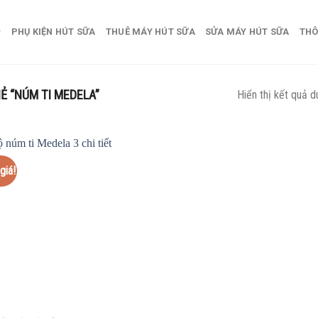
PHỤ KIỆN HÚT SỮA
THUÊ MÁY HÚT SỮA
SỬA MÁY HÚT SỮA
THÔ
 “NÚM TI MEDELA”
Hiển thị kết quả d
giá!