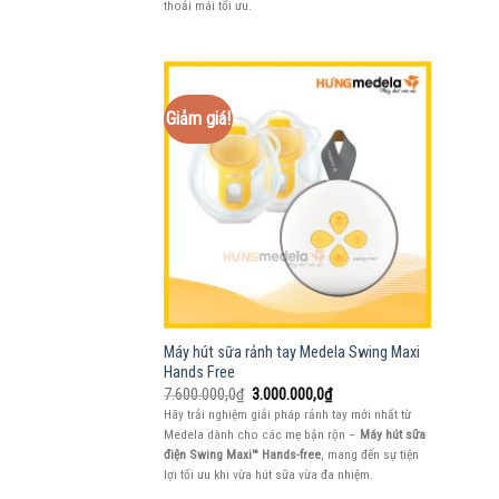
thoải mái tối ưu.
Giảm giá!
Máy hút sữa rảnh tay Medela Swing Maxi
Hands Free
Giá
Giá
7.600.000,0
₫
3.000.000,0
₫
gốc
hiện
Hãy trải nghiệm giải pháp rảnh tay mới nhất từ
là:
tại
Medela dành cho các mẹ bận rộn –
Máy hút sữa
7.600.000,0₫.
là:
3.000.000,0₫.
điện Swing Maxi™ Hands-free
, mang đến sự tiện
lợi tối ưu khi vừa hút sữa vừa đa nhiệm.