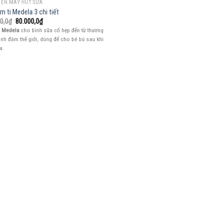
IỆN MÁY HÚT SỮA
m ti Medela 3 chi tiết
Giá
Giá
0,0
₫
80.000,0
₫
gốc
hiện
i
Medela
cho bình sữa cổ hẹp đến từ thương
là:
tại
ình đám thế giới, dùng để cho bé bú sau khi
90.000,0₫.
là:
80.000,0₫.
a.