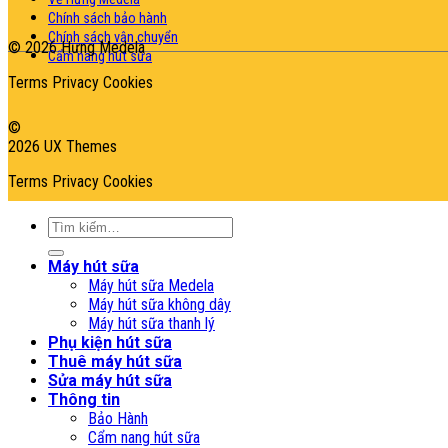
Chính sách bảo hành
Chính sách vận chuyển
© 2026 Hưng Medela
Cẩm nang hút sữa
Terms
Privacy
Cookies
©
2026 UX Themes
Terms
Privacy
Cookies
Tìm
kiếm:
Máy hút sữa
Máy hút sữa Medela
Máy hút sữa không dây
Máy hút sữa thanh lý
Phụ kiện hút sữa
Thuê máy hút sữa
Sửa máy hút sữa
Thông tin
Bảo Hành
Cẩm nang hút sữa