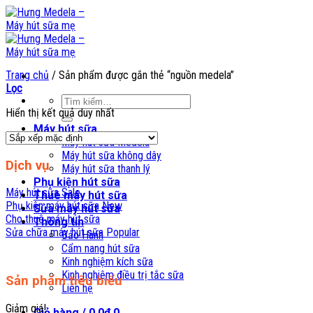
Skip
to
content
Trang chủ
/
Sản phẩm được gắn thẻ “nguồn medela”
Lọc
Tìm
Hiển thị kết quả duy nhất
kiếm:
Máy hút sữa
Máy hút sữa Medela
Máy hút sữa không dây
Dịch vụ
Máy hút sữa thanh lý
Phụ kiện hút sữa
Máy hút sữa
Thuê máy hút sữa
Phụ kiện máy hút sữa
Sửa máy hút sữa
Cho thuê máy hút sữa
Thông tin
Sửa chữa máy hút sữa
Bảo Hành
Cẩm nang hút sữa
Kinh nghiệm kích sữa
Kinh nghiệm điều trị tắc sữa
Sản phẩm tiêu biểu
Liên hệ
Giảm giá!
Giỏ hàng /
0,0
₫
0