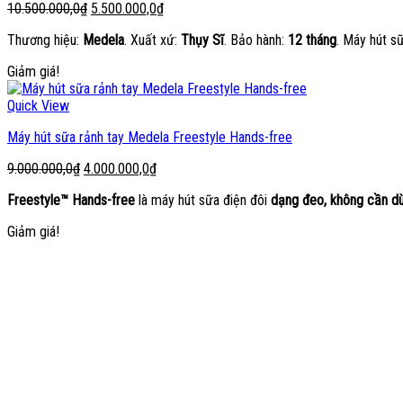
Giá
Giá
10.500.000,0
₫
5.500.000,0
₫
gốc
hiện
Thương hiệu:
Medela
. Xuất xứ:
Thụy Sĩ
. Bảo hành:
12 tháng
. Máy hút s
là:
tại
10.500.000,0₫.
là:
Giảm giá!
5.500.000,0₫.
Quick View
Máy hút sữa rảnh tay Medela Freestyle Hands-free
Giá
Giá
9.000.000,0
₫
4.000.000,0
₫
gốc
hiện
Freestyle™ Hands-free
là máy hút sữa điện đôi
dạng đeo, không cần dù
là:
tại
9.000.000,0₫.
là:
Giảm giá!
4.000.000,0₫.