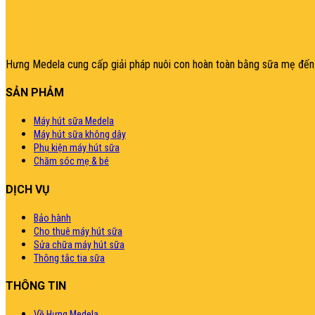
şans
vidobet
vidobet
vidobet
vidobet
casinolevant
casinolevant
casinolevant
vidobet
şans
casinolevant
casino
şans
casino
casino
casino
boostaro
casinolevant
şans
casinolevant
şanscasino
vidobet
vidobet
levant
galyabet
gorabet
gorabet
gorabet
vidobet
galyabet
gorabet
gorabet
nigeria
sports
200.000,0₫.
casino
|
|
güncel
giriş
|
|
|
giriş
casino
giriş
şans
casino
levant
şans
şans
|
giriş
casino
giriş
|
|
giriş
casino
|
|
|
|
giriş
|
|
|
betting
betting
|
giriş
|
|
|
|
|
giriş
|
|
|
|
giriş
|
|
|
|
|
|
|
|
Hưng Medela cung cấp giải pháp nuôi con hoàn toàn bằng sữa mẹ đến 
SẢN PHẢM
Máy hút sữa Medela
Máy hút sữa không dây
Phụ kiện máy hút sữa
Chăm sóc mẹ & bé
DỊCH VỤ
Bảo hành
Cho thuê máy hút sữa
Sửa chữa máy hút sữa
Thông tắc tia sữa
THÔNG TIN
Về Hưng Medela