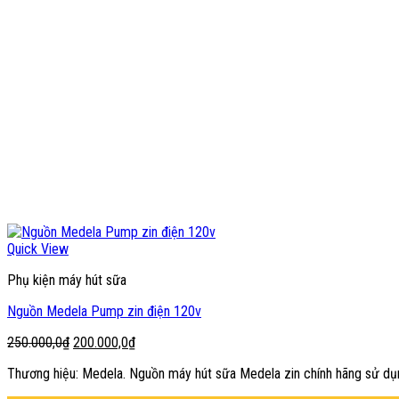
Quick View
Phụ kiện máy hút sữa
Nguồn Medela Pump zin điện 120v
Giá
Giá
250.000,0
₫
200.000,0
₫
gốc
hiện
Thương hiệu: Medela. Nguồn máy hút sữa Medela zin chính hãng sử dụn
là:
tại
250.000,0₫.
là: