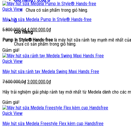
Quick View
Chưa có sản phẩm trong giỏ hàng.
Máy hút sữa Medela Pump In Style® Hands-free
0
Giá
Giá
5.800.000,0
₫
4.000.000,0
₫
Giỏ hàng
gốc
hiện
Pump In Style® Hands-free
là máy hút sữa rảnh tay mạnh mẽ nhất của M
là:
tại
Chưa có sản phẩm trong giỏ hàng.
5.800.000,0₫.
là:
Giảm giá!
4.000.000,0₫.
Quick View
Máy hút sữa rảnh tay Medela Swing Maxi Hands Free
Giá
Giá
7.600.000,0
₫
3.000.000,0
₫
gốc
hiện
Hãy trải nghiệm giải pháp rảnh tay mới nhất từ Medela dành cho các 
là:
tại
7.600.000,0₫.
là:
Giảm giá!
3.000.000,0₫.
Quick View
Máy hút sữa Medela Freestyle Flex kèm cup Handsfree