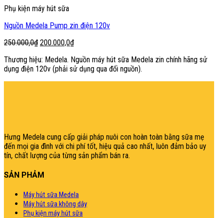
Phụ kiện máy hút sữa
Nguồn Medela Pump zin điện 120v
Giá
Giá
250.000,0
₫
200.000,0
₫
gốc
hiện
Thương hiệu: Medela. Nguồn máy hút sữa Medela zin chính hãng sử
là:
tại
dụng điện 120v (phải sử dụng qua đổi nguồn).
250.000,0₫.
là:
200.000,0₫.
şans
vidobet
vidobet
vidobet
vidobet
casinolevant
casinolevant
casinolevant
vidobet
şans
casinolevant
casino
şans
casino
casino
casino
boostaro
casinolevant
şans
casinolevant
şanscasino
vidobet
vidobet
levant
gorabet
galyabet
gorabet
gorabet
gorabet
vidobet
galyabet
gorabet
gorabet
casino
|
|
güncel
giriş
|
|
|
giriş
casino
giriş
şans
casino
levant
şans
şans
|
giriş
casino
giriş
|
|
giriş
casino
|
|
|
|
|
giriş
|
|
|
giriş
|
|
|
|
|
giriş
|
|
|
|
giriş
|
|
|
|
|
|
|
Hưng Medela cung cấp giải pháp nuôi con hoàn toàn bằng sữa mẹ
đến mọi gia đìn
h với chi phí tốt, hiệu quả cao nhất, luôn đảm bảo uy
tín, chất lượng của từng sản phẩm bán ra.
SẢN PHẢM
Máy hút sữa Medela
Máy hút sữa không dây
Phụ kiện máy hút sữa