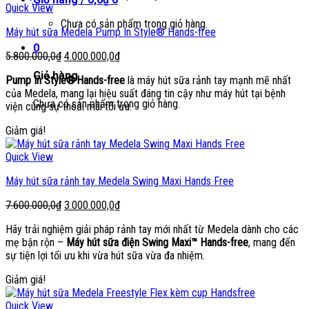
Quick View
Chưa có sản phẩm trong giỏ hàng.
Máy hút sữa Medela Pump In Style® Hands-free
0
Giá
Giá
5.800.000,0
₫
4.000.000,0
₫
gốc
hiện
Giỏ hàng
Pump In Style® Hands-free
là máy hút sữa rảnh tay mạnh mẽ nhất
là:
tại
của Medela, mang lại hiệu suất đáng tin cậy như máy hút tại bệnh
5.800.000,0₫.
là:
Chưa có sản phẩm trong giỏ hàng.
viện cùng sự thoải mái tối ưu.
4.000.000,0₫.
Giảm giá!
Quick View
Máy hút sữa rảnh tay Medela Swing Maxi Hands Free
Giá
Giá
7.600.000,0
₫
3.000.000,0
₫
gốc
hiện
Hãy trải nghiệm giải pháp rảnh tay mới nhất từ Medela dành cho các
là:
tại
mẹ bận rộn –
Máy hút sữa điện Swing Maxi™ Hands-free
, mang đến
7.600.000,0₫.
là:
sự tiện lợi tối ưu khi vừa hút sữa vừa đa nhiệm.
3.000.000,0₫.
Giảm giá!
Quick View