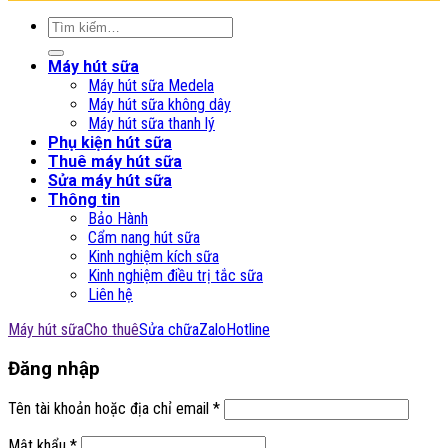
Tìm
kiếm:
Máy hút sữa
Máy hút sữa Medela
Máy hút sữa không dây
Máy hút sữa thanh lý
Phụ kiện hút sữa
Thuê máy hút sữa
Sửa máy hút sữa
Thông tin
Bảo Hành
Cẩm nang hút sữa
Kinh nghiệm kích sữa
Kinh nghiệm điều trị tắc sữa
Liên hệ
Máy hút sữa
Cho thuê
Sửa chữa
Zalo
Hotline
Đăng nhập
Tên tài khoản hoặc địa chỉ email
*
Mật khẩu
*