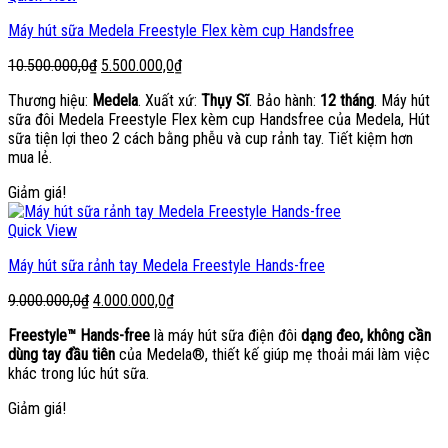
Máy hút sữa Medela Freestyle Flex kèm cup Handsfree
Giá
Giá
10.500.000,0
₫
5.500.000,0
₫
gốc
hiện
Thương hiệu:
Medela
. Xuất xứ:
Thụy Sĩ
. Bảo hành:
12 tháng
. Máy hút
là:
tại
sữa đôi Medela Freestyle Flex kèm cup Handsfree của Medela, Hút
10.500.000,0₫.
là:
sữa tiện lợi theo 2 cách bằng phễu và cup rảnh tay. Tiết kiệm hơn
5.500.000,0₫.
mua lẻ.
Giảm giá!
Quick View
Máy hút sữa rảnh tay Medela Freestyle Hands-free
Giá
Giá
9.000.000,0
₫
4.000.000,0
₫
gốc
hiện
Freestyle™ Hands-free
là máy hút sữa điện đôi
dạng đeo, không cần
là:
tại
dùng tay đầu tiên
của Medela®, thiết kế giúp mẹ thoải mái làm việc
9.000.000,0₫.
là:
khác trong lúc hút sữa.
4.000.000,0₫.
Giảm giá!