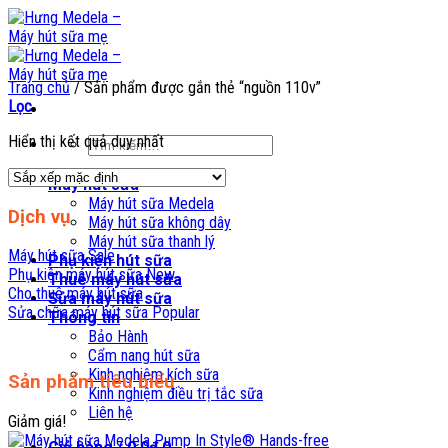
Skip
to
content
Trang chủ
/
Sản phẩm được gắn thẻ “nguồn 110v”
Lọc
Hiển thị kết quả duy nhất
Tìm
kiếm:
Máy hút sữa
Máy hút sữa Medela
Dịch vụ
Máy hút sữa không dây
Máy hút sữa thanh lý
Máy hút sữa
Phụ kiện hút sữa
Phụ kiện máy hút sữa
Thuê máy hút sữa
Cho thuê máy hút sữa
Sửa máy hút sữa
Sửa chữa máy hút sữa
Thông tin
Bảo Hành
Cẩm nang hút sữa
Kinh nghiệm kích sữa
Sản phẩm tiêu biểu
Kinh nghiệm điều trị tắc sữa
Liên hệ
Giảm giá!
Giỏ hàng /
0,0
₫
0