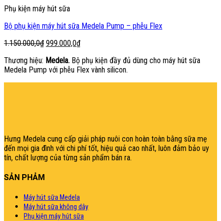
Phụ kiện máy hút sữa
Bộ phụ kiện máy hút sữa Medela Pump – phễu Flex
Giá
Giá
1.150.000,0
₫
999.000,0
₫
gốc
hiện
Thương hiệu:
Medela.
Bộ phụ kiện đầy đủ dùng cho máy hút sữa
là:
tại
Medela Pump với phễu Flex vành silicon.
1.150.000,0₫.
là:
999.000,0₫.
şans
vidobet
vidobet
vidobet
vidobet
casinolevant
casinolevant
casinolevant
vidobet
şans
casinolevant
casino
şans
casino
casino
casino
boostaro
casinolevant
şans
casinolevant
şanscasino
vidobet
vidobet
levant
gorabet
galyabet
gorabet
gorabet
gorabet
vidobet
galyabet
gorabet
gorabet
casino
|
|
güncel
giriş
|
|
|
giriş
casino
giriş
şans
casino
levant
şans
şans
|
giriş
casino
giriş
|
|
giriş
casino
|
|
|
|
|
giriş
|
|
|
giriş
|
|
|
|
|
giriş
|
|
|
|
giriş
|
|
|
|
|
|
|
Hưng Medela cung cấp giải pháp nuôi con hoàn toàn bằng sữa mẹ
đến mọi gia đìn
h với chi phí tốt, hiệu quả cao nhất, luôn đảm bảo uy
tín, chất lượng của từng sản phẩm bán ra.
SẢN PHẢM
Máy hút sữa Medela
Máy hút sữa không dây
Phụ kiện máy hút sữa