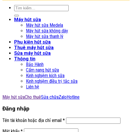
Tìm
kiếm:
Máy hút sữa
Máy hút sữa Medela
Máy hút sữa không dây
Máy hút sữa thanh lý
Phụ kiện hút sữa
Thuê máy hút sữa
Sửa máy hút sữa
Thông tin
Bảo Hành
Cẩm nang hút sữa
Kinh nghiệm kích sữa
Kinh nghiệm điều trị tắc sữa
Liên hệ
Máy hút sữa
Cho thuê
Sửa chữa
Zalo
Hotline
Đăng nhập
Tên tài khoản hoặc địa chỉ email
*
Mật khẩu
*