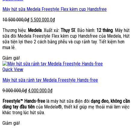
Máy hút sữa Medela Freestyle Flex kèm cup Handsfree
Giá
Giá
10.500.000,0
₫
5.500.000,0
₫
gốc
hiện
Thương hiệu:
Medela
. Xuất xứ:
Thụy Sĩ
. Bảo hành:
12 tháng
. Máy hút
là:
tại
sữa đôi Medela Freestyle Flex kèm cup Handsfree của Medela, Hút
10.500.000,0₫.
là:
sữa tiện lợi theo 2 cách bằng phễu và cup rảnh tay. Tiết kiệm hơn
5.500.000,0₫.
mua lẻ.
Giảm giá!
Quick View
Máy hút sữa rảnh tay Medela Freestyle Hands-free
Giá
Giá
9.000.000,0
₫
4.000.000,0
₫
gốc
hiện
Freestyle™ Hands-free
là máy hút sữa điện đôi
dạng đeo, không cần
là:
tại
dùng tay đầu tiên
của Medela®, thiết kế giúp mẹ thoải mái làm việc
9.000.000,0₫.
là:
khác trong lúc hút sữa.
4.000.000,0₫.
Giảm giá!