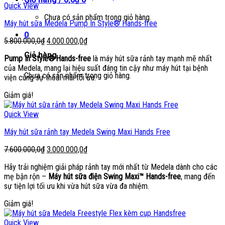
Quick View
Chưa có sản phẩm trong giỏ hàng.
Máy hút sữa Medela Pump In Style® Hands-free
0
Giá
Giá
5.800.000,0
₫
4.000.000,0
₫
gốc
hiện
Giỏ hàng
Pump In Style® Hands-free
là máy hút sữa rảnh tay mạnh mẽ nhất
là:
tại
của Medela, mang lại hiệu suất đáng tin cậy như máy hút tại bệnh
5.800.000,0₫.
là:
Chưa có sản phẩm trong giỏ hàng.
viện cùng sự thoải mái tối ưu.
4.000.000,0₫.
Giảm giá!
Quick View
Máy hút sữa rảnh tay Medela Swing Maxi Hands Free
Giá
Giá
7.600.000,0
₫
3.000.000,0
₫
gốc
hiện
Hãy trải nghiệm giải pháp rảnh tay mới nhất từ Medela dành cho các
là:
tại
mẹ bận rộn –
Máy hút sữa điện Swing Maxi™ Hands-free
, mang đến
7.600.000,0₫.
là:
sự tiện lợi tối ưu khi vừa hút sữa vừa đa nhiệm.
3.000.000,0₫.
Giảm giá!
Quick View