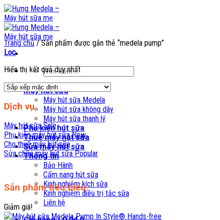
Skip
to
content
Trang chủ
/
Sản phẩm được gắn thẻ “medela pump”
Lọc
Hiển thị kết quả duy nhất
Tìm
kiếm:
Máy hút sữa
Máy hút sữa Medela
Dịch vụ
Máy hút sữa không dây
Máy hút sữa thanh lý
Máy hút sữa
Phụ kiện hút sữa
Phụ kiện máy hút sữa
Thuê máy hút sữa
Cho thuê máy hút sữa
Sửa máy hút sữa
Sửa chữa máy hút sữa
Thông tin
Bảo Hành
Cẩm nang hút sữa
Kinh nghiệm kích sữa
Sản phẩm tiêu biểu
Kinh nghiệm điều trị tắc sữa
Liên hệ
Giảm giá!
Giỏ hàng /
0,0
₫
0