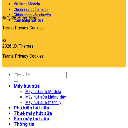
Về Hưng Medela
Chính sách bảo hành
Chính sách vận chuyển
© 2026 Hưng Medela
Cẩm nang hút sữa
Terms
Privacy
Cookies
©
2026 UX Themes
Terms
Privacy
Cookies
Tìm
kiếm:
Máy hút sữa
Máy hút sữa Medela
Máy hút sữa không dây
Máy hút sữa thanh lý
Phụ kiện hút sữa
Thuê máy hút sữa
Sửa máy hút sữa
Thông tin