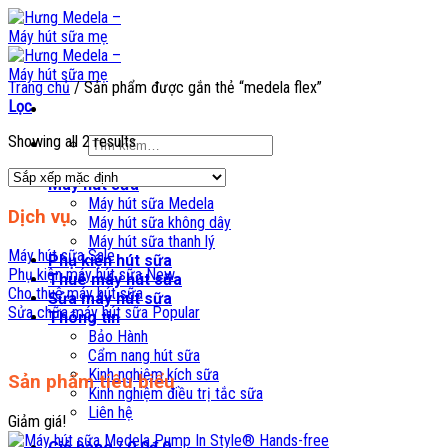
Skip
to
content
Trang chủ
/
Sản phẩm được gắn thẻ “medela flex”
Lọc
Showing all 2 results
Tìm
kiếm:
Máy hút sữa
Máy hút sữa Medela
Dịch vụ
Máy hút sữa không dây
Máy hút sữa thanh lý
Máy hút sữa
Phụ kiện hút sữa
Phụ kiện máy hút sữa
Thuê máy hút sữa
Cho thuê máy hút sữa
Sửa máy hút sữa
Sửa chữa máy hút sữa
Thông tin
Bảo Hành
Cẩm nang hút sữa
Kinh nghiệm kích sữa
Sản phẩm tiêu biểu
Kinh nghiệm điều trị tắc sữa
Liên hệ
Giảm giá!
Giỏ hàng /
0,0
₫
0