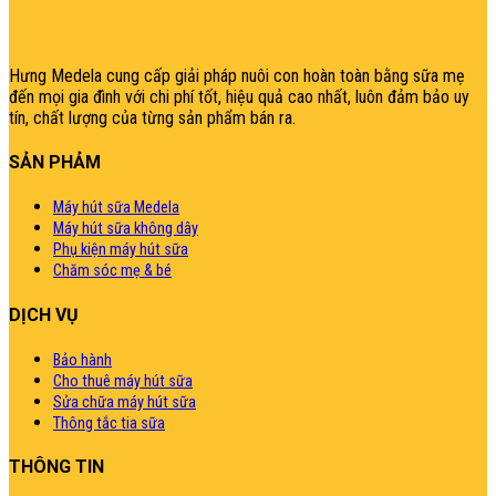
|
giriş
|
|
|
|
|
giriş
|
|
|
|
giriş
|
|
|
|
|
|
|
Hưng Medela cung cấp giải pháp nuôi con hoàn toàn bằng sữa mẹ
đến mọi gia đìn
h với chi phí tốt, hiệu quả cao nhất, luôn đảm bảo uy
tín, chất lượng của từng sản phẩm bán ra.
SẢN PHẢM
Máy hút sữa Medela
Máy hút sữa không dây
Phụ kiện máy hút sữa
Chăm sóc mẹ & bé
DỊCH VỤ
Bảo hành
Cho thuê máy hút sữa
Sửa chữa máy hút sữa
Thông tắc tia sữa
THÔNG TIN