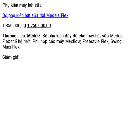
Phụ kiện máy hút sữa
Bộ phụ kiện hút sữa đôi Medela Flex
Giá
Giá
1.850.000,0
₫
1.750.000,0
₫
gốc
hiện
Thương hiệu:
Medela
. Bộ phụ kiện đầy đủ cho máy hút sữa Medela
là:
tại
Flex thế hệ mới. Phù hợp các máy Maxflow, Freestyle Flex, Swing
1.850.000,0₫.
là:
Maxi Flex.
1.750.000,0₫.
Giảm giá!