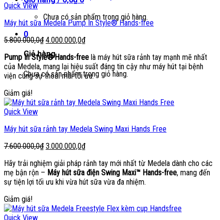
Quick View
Chưa có sản phẩm trong giỏ hàng.
Máy hút sữa Medela Pump In Style® Hands-free
0
Giá
Giá
5.800.000,0
₫
4.000.000,0
₫
gốc
hiện
Giỏ hàng
Pump In Style® Hands-free
là máy hút sữa rảnh tay mạnh mẽ nhất
là:
tại
của Medela, mang lại hiệu suất đáng tin cậy như máy hút tại bệnh
5.800.000,0₫.
là:
Chưa có sản phẩm trong giỏ hàng.
viện cùng sự thoải mái tối ưu.
4.000.000,0₫.
Giảm giá!
Quick View
Máy hút sữa rảnh tay Medela Swing Maxi Hands Free
Giá
Giá
7.600.000,0
₫
3.000.000,0
₫
gốc
hiện
Hãy trải nghiệm giải pháp rảnh tay mới nhất từ Medela dành cho các
là:
tại
mẹ bận rộn –
Máy hút sữa điện Swing Maxi™ Hands-free
, mang đến
7.600.000,0₫.
là:
sự tiện lợi tối ưu khi vừa hút sữa vừa đa nhiệm.
3.000.000,0₫.
Giảm giá!
Quick View