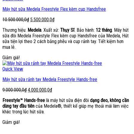
Máy hút sữa Medela Freestyle Flex kèm cup Handsfree
Giá
Giá
10.500.000,0
₫
5.500.000,0
₫
gốc
hiện
Thương hiệu:
Medela
. Xuất xứ:
Thụy Sĩ
. Bảo hành:
12 tháng
. Máy hút
là:
tại
sữa đôi Medela Freestyle Flex kèm cup Handsfree của Medela, Hút
10.500.000,0₫.
là:
sữa tiện lợi theo 2 cách bằng phễu và cup rảnh tay. Tiết kiệm hơn
5.500.000,0₫.
mua lẻ.
Giảm giá!
Quick View
Máy hút sữa rảnh tay Medela Freestyle Hands-free
Giá
Giá
9.000.000,0
₫
4.000.000,0
₫
gốc
hiện
Freestyle™ Hands-free
là máy hút sữa điện đôi
dạng đeo, không cần
là:
tại
dùng tay đầu tiên
của Medela®, thiết kế giúp mẹ thoải mái làm việc
9.000.000,0₫.
là:
khác trong lúc hút sữa.
4.000.000,0₫.
Giảm giá!