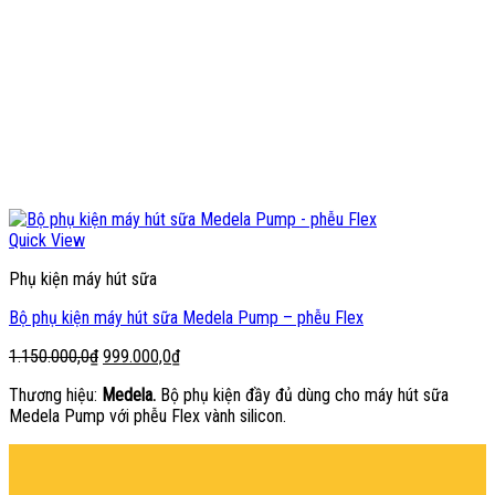
Quick View
Phụ kiện máy hút sữa
Bộ phụ kiện máy hút sữa Medela Pump – phễu Flex
Giá
Giá
1.150.000,0
₫
999.000,0
₫
gốc
hiện
Thương hiệu:
Medela.
Bộ phụ kiện đầy đủ dùng cho máy hút sữa
là:
tại
Medela Pump với phễu Flex vành silicon.
1.150.000,0₫.
là:
999.000,0₫.
şans
vidobet
vidobet
vidobet
vidobet
casinolevant
casinolevant
casinolevant
vidobet
şans
casinolevant
casino
şans
casino
casino
casino
boostaro
casinolevant
şans
casinolevant
şanscasino
vidobet
vidobet
levant
gorabet
galyabet
gorabet
gorabet
gorabet
vidobet
galyabet
gorabet
gorabet
casino
|
|
güncel
giriş
|
|
|
giriş
casino
giriş
şans
casino
levant
şans
şans
|
giriş
casino
giriş
|
|
giriş
casino
|
|
|
|
|
giriş
|
|