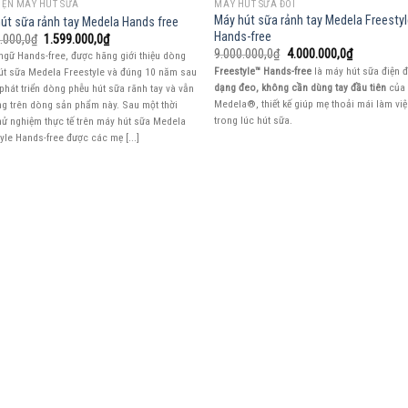
IỆN MÁY HÚT SỮA
MÁY HÚT SỮA ĐÔI
Máy hút sữa rảnh tay Medela Freesty
út sữa rảnh tay Medela Hands free
Hands-free
Giá
Giá
.000,0
₫
1.599.000,0
₫
gốc
hiện
Giá
Giá
9.000.000,0
₫
4.000.000,0
₫
ngữ Hands-free, được hãng giới thiệu dòng
là:
tại
gốc
hiện
Freestyle™ Hands-free
là máy hút sữa điện 
út sữa Medela Freestyle và đúng 10 năm sau
2.300.000,0₫.
là:
là:
tại
dạng đeo, không cần dùng tay đầu tiên
của
1.599.000,0₫.
phát triển dòng phễu hút sữa rãnh tay và vẫn
9.000.000,0₫.
là:
4.000.000,
Medela®, thiết kế giúp mẹ thoải mái làm vi
g trên dòng sản phẩm này. Sau một thời
trong lúc hút sữa.
hử nghiệm thực tế trên máy hút sữa Medela
yle Hands-free được các mẹ [...]