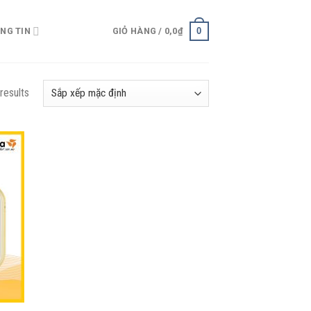
0
NG TIN
GIỎ HÀNG /
0,0
₫
results