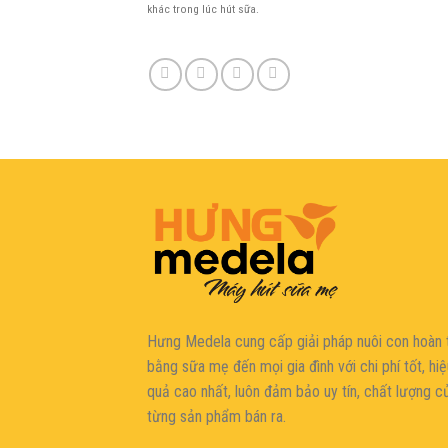
khác trong lúc hút sữa.
şans
vidobet
vidobet
vidobet
vidobet
casinolevant
casinolevant
casinolevant
vidobet
şans
casinolevant
casino
şans
casino
casino
casino
boostaro
casinolevant
şans
casinolevant
şanscasino
vidobet
vidobet
levant
gorabet
galyabet
gorabet
gorabet
gorabet
vidobet
galyabet
gorabet
gorabet
casino
|
|
güncel
giriş
|
|
|
giriş
casino
giriş
şans
casino
levant
şans
şans
|
giriş
casino
giriş
|
|
giriş
casino
|
|
|
|
|
giriş
|
|
|
giriş
|
|
|
|
|
giriş
|
|
|
|
giriş
|
|
|
|
|
|
|
Hưng Medela cung cấp giải pháp nuôi con hoàn 
bằng sữa mẹ đến mọi gia đìn
h với chi phí tốt, hi
quả cao nhất, luôn đảm bảo uy tín, chất lượng c
từng sản phẩm bán ra.