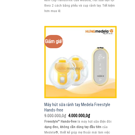
5.500.000,0₫.
theo 2 cách bằng phễu và cup rảnh tay. Tiết kiệm
hơn mua lẻ.
Giảm giá!
Máy hút sữa rảnh tay Medela Freestyle
Hands-free
Giá
Giá
9.000.000,0
₫
4.000.000,0
₫
gốc
hiện
Freestyle™ Hands-free
là máy hút sữa điện đôi
là:
tại
dạng đeo, không cần dùng tay đầu tiên
của
9.000.000,0₫.
là:
4.000.000,0₫.
Medela®, thiết kế giúp mẹ thoải mái làm việc