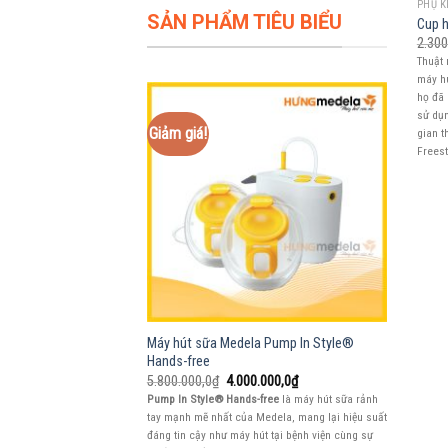
PHỤ K
SẢN PHẨM TIÊU BIỂU
Cup h
2.300
Thuật 
máy h
họ đã 
sử dụn
Giảm giá!
gian t
Freest
Máy hút sữa Medela Pump In Style®
Hands-free
Giá
Giá
5.800.000,0
₫
4.000.000,0
₫
gốc
hiện
Pump In Style® Hands-free
là máy hút sữa rảnh
là:
tại
tay mạnh mẽ nhất của Medela, mang lại hiệu suất
5.800.000,0₫.
là:
4.000.000,0₫.
đáng tin cậy như máy hút tại bệnh viện cùng sự