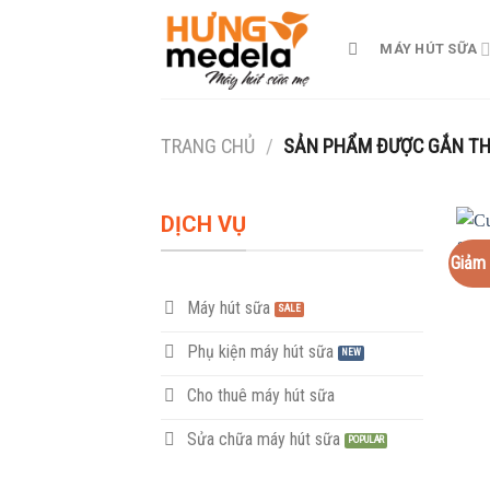
Skip
to
MÁY HÚT SỮA
content
TRANG CHỦ
/
SẢN PHẨM ĐƯỢC GẮN THẺ
DỊCH VỤ
Giảm 
Máy hút sữa
Phụ kiện máy hút sữa
Cho thuê máy hút sữa
Sửa chữa máy hút sữa