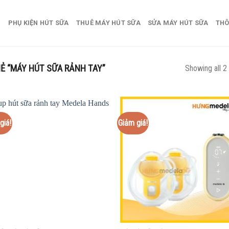
PHỤ KIỆN HÚT SỮA
THUÊ MÁY HÚT SỮA
SỬA MÁY HÚT SỮA
THÔ
 “MÁY HÚT SỮA RẢNH TAY”
Showing all 2 
giá!
Giảm giá!