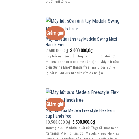
thoải mái tối ưu.
Giảm giá!
Máy hút sữa rảnh tay Medela Swing Maxi
Hands Free
Giá
Giá
7.600.000,0
₫
3.000.000,0
₫
gốc
hiện
Hãy trải nghiệm giải pháp rảnh tay mới nhất từ
là:
tại
Medela dành cho các mẹ bận rộn –
Máy hút sữa
7.600.000,0₫.
là:
3.000.000,0₫.
điện Swing Maxi™ Hands-free
, mang đến sự tiện
lợi tối ưu khi vừa hút sữa vừa đa nhiệm.
Giảm giá!
Máy hút sữa Medela Freestyle Flex kèm
cup Handsfree
Giá
Giá
10.500.000,0
₫
5.500.000,0
₫
gốc
hiện
Thương hiệu:
Medela
. Xuất xứ:
Thụy Sĩ
. Bảo hành:
là:
tại
12 tháng
. Máy hút sữa đôi Medela Freestyle Flex
10.500.000,0₫.
là:
kèm cup Handsfree của Medela, Hút sữa tiện lợi