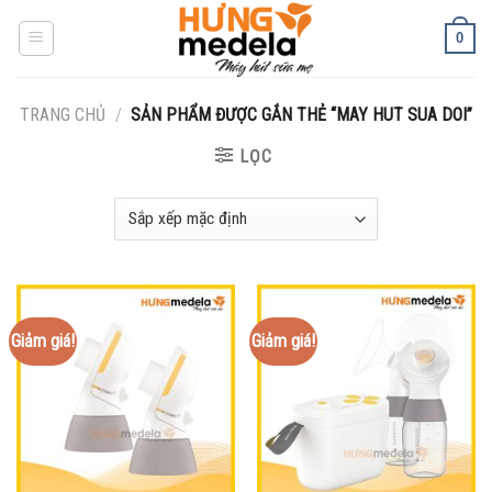
Skip
0
to
content
TRANG CHỦ
/
SẢN PHẨM ĐƯỢC GẮN THẺ “MAY HUT SUA DOI”
LỌC
Giảm giá!
Giảm giá!