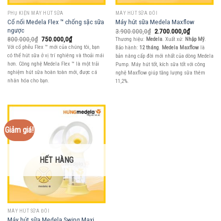
PHỤ KIỆN MÁY HÚT SỮA
MÁY HÚT SỮA ĐÔI
Cổ nối Medela Flex ™ chống sặc sữa
Máy hút sữa Medela Maxflow
ngược
Giá
Giá
3.900.000,0
₫
2.700.000,0
₫
gốc
hiện
Giá
Giá
800.000,0
₫
750.000,0
₫
Thương hiệu:
Medela
. Xuất xứ:
Nhập Mỹ
.
là:
tại
gốc
hiện
Với cổ phễu Flex ™ mới của chúng tôi, bạn
Bảo hành:
12 tháng
.
Medela Maxflow
là
3.900.000,0₫.
là:
là:
tại
2.700.000,0
có thể hút sữa ở vị trí nghiêng và thoải mái
bản nâng cấp đời mới nhất của dòng Medela
800.000,0₫.
là:
750.000,0₫.
hơn. Công nghệ Medela Flex ™ là một trải
Pump. Máy hút tốt, kích sữa tốt với công
nghiệm hút sữa hoàn toàn mới, được cá
nghệ Maxflow giúp tăng lượng sữa thêm
nhân hóa cho bạn.
11,2%.
Giảm giá!
HẾT HÀNG
MÁY HÚT SỮA ĐÔI
Máy hút sữa Medela Swing Maxi