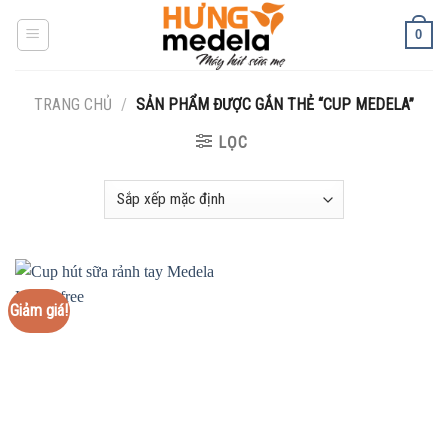
Skip
0
to
content
TRANG CHỦ
/
SẢN PHẨM ĐƯỢC GẮN THẺ “CUP MEDELA”
LỌC
Giảm giá!