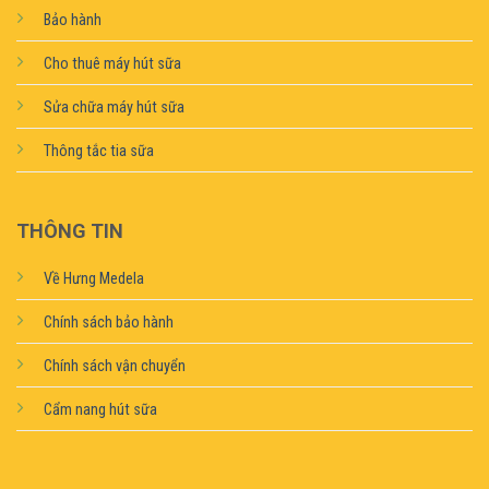
Bảo hành
Cho thuê máy hút sữa
Sửa chữa máy hút sữa
Thông tắc tia sữa
THÔNG TIN
Về Hưng Medela
Chính sách bảo hành
Chính sách vận chuyển
Cẩm nang hút sữa