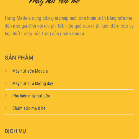
Hưng Medela cung cấp giải pháp nuôi con hoàn toàn bằng sữa mẹ
đến mọi gia đìn
h với chi phí tốt, hiệu quả cao nhất, luôn đảm bảo uy
tín, chất lượng của từng sản phẩm bán ra.
SẢN PHẢM
Máy hút sữa Medela
Máy hút sữa không dây
Phụ kiện máy hút sữa
Chăm sóc mẹ & bé
DỊCH VỤ