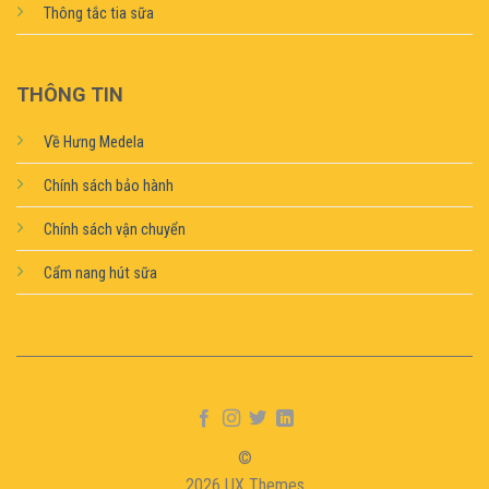
Thông tắc tia sữa
THÔNG TIN
Về Hưng Medela
Chính sách bảo hành
Chính sách vận chuyển
Cẩm nang hút sữa
©
2026 UX Themes