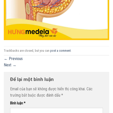
Trackbacks are closed, but you can
post a comment
.
←
Previous
Next
→
Để lại một bình luận
Email của bạn sẽ không được hiển thị công khai.
Các
trường bắt buộc được đánh dấu
*
Bình luận
*