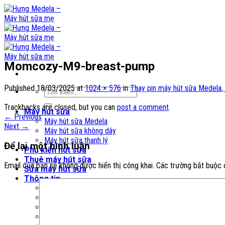
Skip
to
content
Momcozy-M9-breast-pump
Published
18/03/2025
at
1024 × 576
in
Thay pin máy hút sữa Medela,
Tìm
kiếm:
Trackbacks are closed, but you can
post a comment
.
Máy hút sữa
←
Previous
Máy hút sữa Medela
Next
→
Máy hút sữa không dây
Máy hút sữa thanh lý
Để lại một bình luận
Phụ kiện hút sữa
Thuê máy hút sữa
Email của bạn sẽ không được hiển thị công khai.
Các trường bắt buộc
Sửa máy hút sữa
Thông tin
Bảo Hành
Cẩm nang hút sữa
Kinh nghiệm kích sữa
Kinh nghiệm điều trị tắc sữa