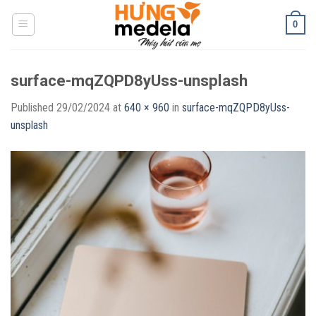
Skip
0
to
content
surface-mqZQPD8yUss-unsplash
Published
29/02/2024
at
640 × 960
in
surface-mqZQPD8yUss-
unsplash