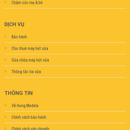
Chăm sóc mẹ & bé
DỊCH VỤ
Bảo hành
Cho thuê máy hút sữa
Sửa chữa máy hút sữa
Thông tắc tia sữa
THÔNG TIN
Về Hưng Medela
Chính sách bảo hành
Chính sách vận chuyển