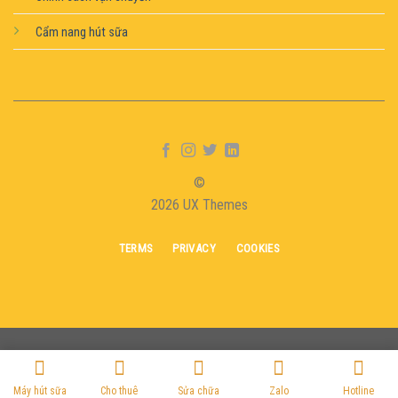
Cẩm nang hút sữa
©
2026 UX Themes
TERMS
PRIVACY
COOKIES
Máy hút sữa
Cho thuê
Sửa chữa
Zalo
Hotline