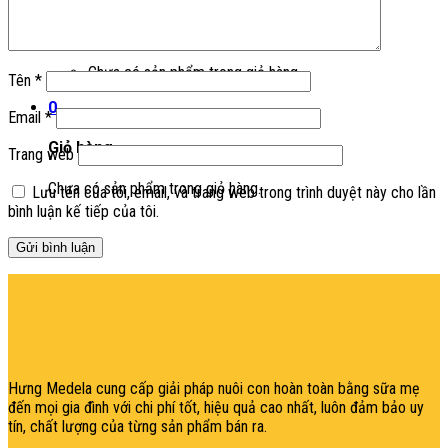
Liên hệ
Giỏ hàng /
0,0
₫
0
Chưa có sản phẩm trong giỏ hàng.
Tên
*
0
Email
*
Giỏ hàng
Trang web
Chưa có sản phẩm trong giỏ hàng.
Lưu tên của tôi, email, và trang web trong trình duyệt này cho lần
bình luận kế tiếp của tôi.
şans
vidobet
vidobet
vidobet
vidobet
casinolevant
casinolevant
casinolevant
vidobet
şans
casinolevant
casino
şans
casino
casino
casino
boostaro
casinolevant
şans
casinolevant
şanscasino
vidobet
vidobet
levant
gorabet
galyabet
gorabet
gorabet
gorabet
vidobet
galyabet
gorabet
gorabet
nigeria
sports
casino
|
|
güncel
giriş
|
|
|
giriş
casino
giriş
şans
casino
levant
şans
şans
|
giriş
casino
giriş
|
|
giriş
casino
|
|
|
|
|
giriş
|
|
|
betting
betting
|
giriş
|
|
|
|
|
giriş
|
|
|
|
giriş
|
|
|
|
|
|
|
|
Hưng Medela cung cấp giải pháp nuôi con hoàn toàn bằng sữa mẹ
đến mọi gia đìn
h với chi phí tốt, hiệu quả cao nhất, luôn đảm bảo uy
tín, chất lượng của từng sản phẩm bán ra.