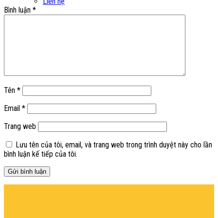
Liên hệ
Bình luận
*
Giỏ hàng /
0,0
₫
0
Chưa có sản phẩm trong giỏ hàng.
0
Giỏ hàng
Tên
*
Chưa có sản phẩm trong giỏ hàng.
Email
*
Trang web
Lưu tên của tôi, email, và trang web trong trình duyệt này cho lần
bình luận kế tiếp của tôi.
şans
vidobet
vidobet
vidobet
vidobet
casinolevant
casinolevant
casinolevant
vidobet
şans
casinolevant
casino
şans
casino
casino
casino
boostaro
casinolevant
şans
casinolevant
şanscasino
vidobet
vidobet
levant
gorabet
galyabet
gorabet
gorabet
gorabet
vidobet
galyabet
gorabet
gorabet
casino
|
|
güncel
giriş
|
|
|
giriş
casino
giriş
şans
casino
levant
şans
şans
|
giriş
casino
giriş
|
|
giriş
casino
|
|
|
|
|
giriş
|
|
|
giriş
|
|
|
|
|
giriş
|
|
|
|
giriş
|
|
|
|
|
|
|