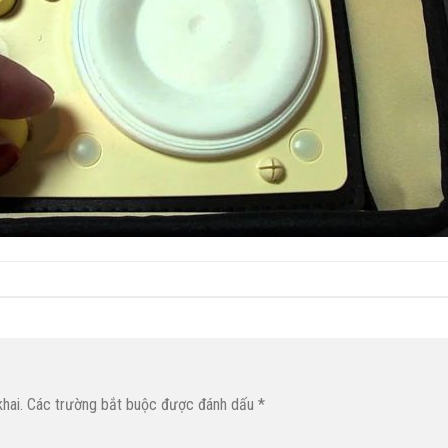
hai.
Các trường bắt buộc được đánh dấu
*