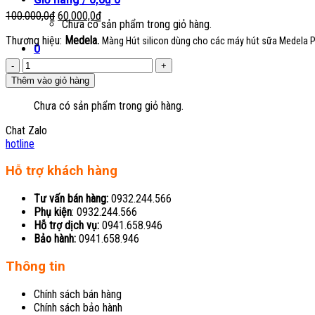
Giá
Giá
100.000,0
₫
60.000,0
₫
Chưa có sản phẩm trong giỏ hàng.
gốc
hiện
Thương hiệu:
Medela.
là:
tại
Màng Hút silicon dùng cho các máy hút sữa Medela 
0
100.000,0₫.
là:
Van
60.000,0₫.
Giỏ hàng
trắng
Thêm vào giỏ hàng
máy
hút
Chưa có sản phẩm trong giỏ hàng.
sữa
Chat Zalo
số
hotline
lượng
Hỗ trợ khách hàng
Tư vấn bán hàng:
0932.244.566
Phụ kiện
: 0932.244.566
Hỗ trợ dịch vụ:
0941.658.946
Bảo hành:
0941.658.946
Thông tin
Chính sách bán hàng
Chính sách bảo hành