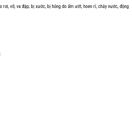
rơi, vỡ, va đập; bị xước, bị hỏng do ẩm ướt, hoen rỉ, chảy nước, động
.