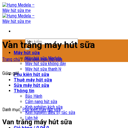
Skip
to
content
Tìm
Van trắng máy hút sữa
kiếm:
Máy hút sữa
Máy hút sữa Medela
Trang chủ
/
Phụ kiện máy hút sữa
Máy hút sữa không dây
Máy hút sữa thanh lý
Giảm giá!
Phụ kiện hút sữa
Thuê máy hút sữa
Sửa máy hút sữa
Thông tin
Bảo Hành
Cẩm nang hút sữa
Kinh nghiệm kích sữa
Danh mục:
Phụ kiện máy hút sữa
Kinh nghiệm điều trị tắc sữa
Liên hệ
Van trắng máy hút sữa
Giỏ hàng /
0,0
₫
0