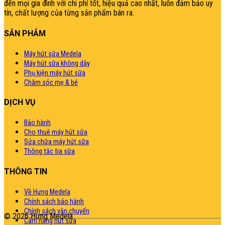
đến mọi gia đìn
h với chi phí tốt, hiệu quả cao nhất, luôn đảm bảo uy
tín, chất lượng của từng sản phẩm bán ra.
SẢN PHẢM
Máy hút sữa Medela
Máy hút sữa không dây
Phụ kiện máy hút sữa
Chăm sóc mẹ & bé
DỊCH VỤ
Bảo hành
Cho thuê máy hút sữa
Sửa chữa máy hút sữa
Thông tắc tia sữa
THÔNG TIN
Về Hưng Medela
Chính sách bảo hành
Chính sách vận chuyển
© 2026 Hưng Medela
Cẩm nang hút sữa