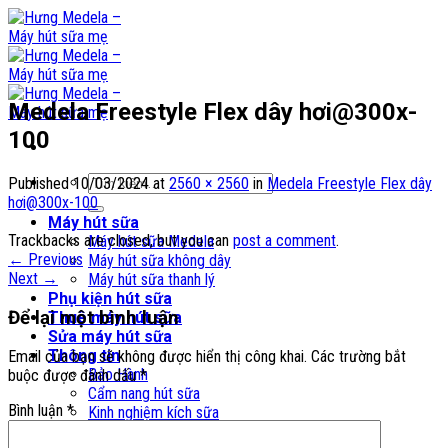
Skip
to
content
Medela Freestyle Flex dây hơi@300x-
100
Tìm
Published
10/03/2024
at
2560 × 2560
in
Medela Freestyle Flex dây
kiếm:
hơi@300x-100
Máy hút sữa
Trackbacks are closed, but you can
post a comment
.
Máy hút sữa Medela
←
Previous
Máy hút sữa không dây
Next
→
Máy hút sữa thanh lý
Phụ kiện hút sữa
Để lại một bình luận
Thuê máy hút sữa
Sửa máy hút sữa
Thông tin
Email của bạn sẽ không được hiển thị công khai.
Các trường bắt
Bảo Hành
buộc được đánh dấu
*
Cẩm nang hút sữa
Bình luận
*
Kinh nghiệm kích sữa
Kinh nghiệm điều trị tắc sữa