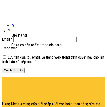
Liên hệ
Giỏ hàng /
0,0
₫
0
Chưa có sản phẩm trong giỏ hàng.
0
Tên
*
Giỏ hàng
Email
*
Chưa có sản phẩm trong giỏ hàng.
Trang web
Lưu tên của tôi, email, và trang web trong trình duyệt này cho lần
bình luận kế tiếp của tôi.
şans
vidobet
vidobet
vidobet
vidobet
casinolevant
casinolevant
casinolevant
vidobet
şans
casinolevant
casino
şans
casino
casino
casino
boostaro
casinolevant
şans
casinolevant
şanscasino
vidobet
vidobet
levant
gorabet
galyabet
gorabet
gorabet
gorabet
vidobet
galyabet
gorabet
gorabet
casino
|
|
güncel
giriş
|
|
|
giriş
casino
giriş
şans
casino
levant
şans
şans
|
giriş
casino
giriş
|
|
giriş
casino
|
|
|
|
|
giriş
|
|
|
giriş
|
|
|
|
|
giriş
|
|
|
|
giriş
|
|
|
|
|
|
|
Hưng Medela cung cấp giải pháp nuôi con hoàn toàn bằng sữa mẹ