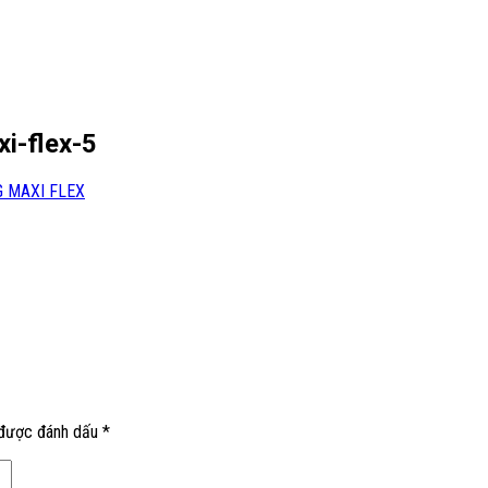
i-flex-5
 MAXI FLEX
 được đánh dấu
*