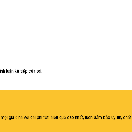
nh luận kế tiếp của tôi.
mọi gia đìn
h với chi phí tốt, hiệu quả cao nhất, luôn đảm bảo uy tín, ch