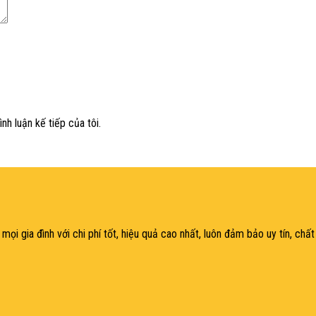
nh luận kế tiếp của tôi.
mọi gia đìn
h với chi phí tốt, hiệu quả cao nhất, luôn đảm bảo uy tín, ch