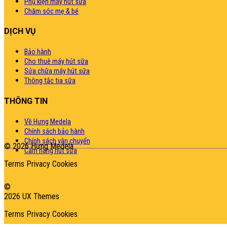
Phụ kiện máy hút sữa
Chăm sóc mẹ & bé
DỊCH VỤ
Bảo hành
Cho thuê máy hút sữa
Sửa chữa máy hút sữa
Thông tắc tia sữa
THÔNG TIN
Về Hưng Medela
Chính sách bảo hành
Chính sách vận chuyển
© 2026 Hưng Medela
Cẩm nang hút sữa
Terms
Privacy
Cookies
©
2026 UX Themes
Terms
Privacy
Cookies