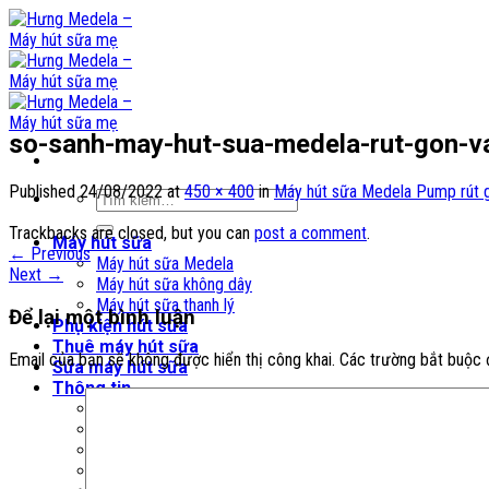
Skip
to
content
so-sanh-may-hut-sua-medela-rut-gon-v
Published
24/08/2022
at
450 × 400
in
Máy hút sữa Medela Pump rút g
Tìm
kiếm:
Trackbacks are closed, but you can
post a comment
.
Máy hút sữa
←
Previous
Máy hút sữa Medela
Next
→
Máy hút sữa không dây
Máy hút sữa thanh lý
Để lại một bình luận
Phụ kiện hút sữa
Thuê máy hút sữa
Email của bạn sẽ không được hiển thị công khai.
Các trường bắt buộc
Sửa máy hút sữa
Thông tin
Bảo Hành
Cẩm nang hút sữa
Kinh nghiệm kích sữa
Kinh nghiệm điều trị tắc sữa