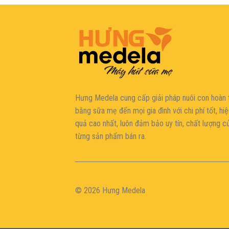
şans
vidobet
vidobet
vidobet
vidobet
casinolevant
casinolevant
casinolevant
vidobet
şans
casinolevant
casino
şans
casino
casino
casino
boostaro
casinolevant
şans
casinolevant
şanscasino
vidobet
vidobet
levant
gorabet
galyabet
gorabet
gorabet
gorabet
vidobet
galyabet
gorabet
gorabet
nigeria
sports
casino
|
|
güncel
giriş
|
|
|
giriş
casino
giriş
şans
casino
levant
şans
şans
|
giriş
casino
giriş
|
|
giriş
casino
|
|
|
|
|
giriş
|
|
|
betting
betting
|
giriş
|
|
|
|
|
giriş
|
|
|
|
giriş
|
|
|
|
|
|
|
|
Hưng Medela cung cấp giải pháp nuôi con hoàn 
bằng sữa mẹ đến mọi gia đìn
h với chi phí tốt, hi
quả cao nhất, luôn đảm bảo uy tín, chất lượng c
từng sản phẩm bán ra.
© 2026 Hưng Medela