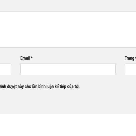
Email
*
Trang
rình duyệt này cho lần bình luận kế tiếp của tôi.