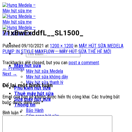
Skip
to
content
71xBwExddfL__SL1500_
Published
09/10/2021
at
1200 × 1200
in
MÁY HÚT SỮA MEDELA
PUMP IN STYLE MAXFLOW – MÁY HÚT SỮA THẾ HỆ MỚI
Tìm
kiếm:
Trackbacks are closed, but you can
post a comment
.
Máy hút sữa
←
Previous
Máy hút sữa Medela
Next
→
Máy hút sữa không dây
Máy hút sữa thanh lý
Để lại một bình luận
Phụ kiện hút sữa
Thuê máy hút sữa
Email của bạn sẽ không được hiển thị công khai.
Các trường bắt
Sửa máy hút sữa
buộc được đánh dấu
*
Thông tin
Bảo Hành
Bình luận
*
Cẩm nang hút sữa
Kinh nghiệm kích sữa
Kinh nghiệm điều trị tắc sữa