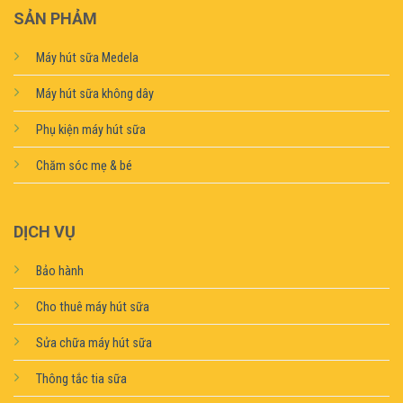
SẢN PHẢM
Máy hút sữa Medela
Máy hút sữa không dây
Phụ kiện máy hút sữa
Chăm sóc mẹ & bé
DỊCH VỤ
Bảo hành
Cho thuê máy hút sữa
Sửa chữa máy hút sữa
Thông tắc tia sữa