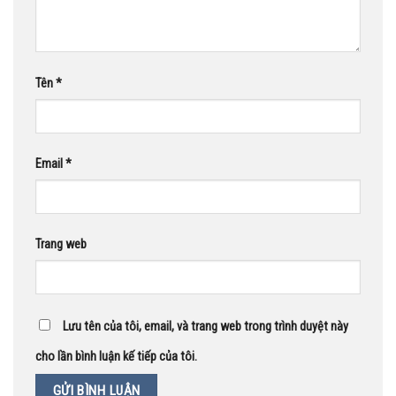
Tên
*
Email
*
Trang web
Lưu tên của tôi, email, và trang web trong trình duyệt này
cho lần bình luận kế tiếp của tôi.