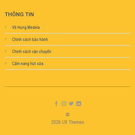
THÔNG TIN
Về Hưng Medela
Chính sách bảo hành
Chính sách vận chuyển
Cẩm nang hút sữa
©
2026 UX Themes