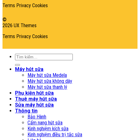
Terms
Privacy
Cookies
©
2026 UX Themes
Terms
Privacy
Cookies
Tìm
kiếm:
Máy hút sữa
Máy hút sữa Medela
Máy hút sữa không dây
Máy hút sữa thanh lý
Phụ kiện hút sữa
Thuê máy hút sữa
Sửa máy hút sữa
Thông tin
Bảo Hành
Cẩm nang hút sữa
Kinh nghiệm kích sữa
Kinh nghiệm điều trị tắc sữa