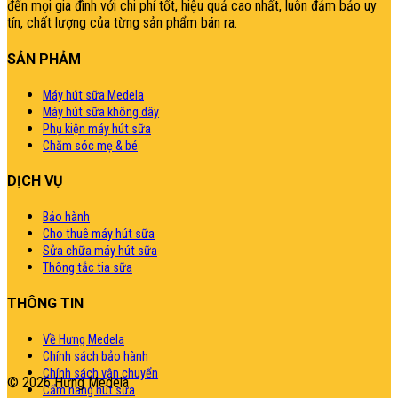
đến mọi gia đìn
h với chi phí tốt, hiệu quả cao nhất, luôn đảm bảo uy
tín, chất lượng của từng sản phẩm bán ra.
SẢN PHẢM
Máy hút sữa Medela
Máy hút sữa không dây
Phụ kiện máy hút sữa
Chăm sóc mẹ & bé
DỊCH VỤ
Bảo hành
Cho thuê máy hút sữa
Sửa chữa máy hút sữa
Thông tắc tia sữa
THÔNG TIN
Về Hưng Medela
Chính sách bảo hành
Chính sách vận chuyển
© 2026 Hưng Medela
Cẩm nang hút sữa