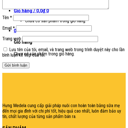
Liên hệ
Giỏ hàng /
0,0
₫
0
Tên
*
Chưa có sản phẩm trong giỏ hàng.
Email
*
0
Trang web
Giỏ hàng
Lưu tên của tôi, email, và trang web trong trình duyệt này cho lần
Chưa có sản phẩm trong giỏ hàng.
bình luận kế tiếp của tôi.
şans
vidobet
vidobet
vidobet
vidobet
casinolevant
casinolevant
casinolevant
vidobet
şans
casinolevant
casino
şans
casino
casino
casino
boostaro
casinolevant
şans
casinolevant
şanscasino
vidobet
vidobet
levant
gorabet
galyabet
gorabet
gorabet
gorabet
vidobet
galyabet
gorabet
gorabet
casino
|
|
güncel
giriş
|
|
|
giriş
casino
giriş
şans
casino
levant
şans
şans
|
giriş
casino
giriş
|
|
giriş
casino
|
|
|
|
|
giriş
|
|
|
giriş
|
|
|
|
|
giriş
|
|
|
|
giriş
|
|
|
|
|
|
|
Hưng Medela cung cấp giải pháp nuôi con hoàn toàn bằng sữa mẹ
đến mọi gia đìn
h với chi phí tốt, hiệu quả cao nhất, luôn đảm bảo uy
tín, chất lượng của từng sản phẩm bán ra.