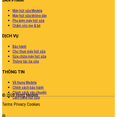
SẢN PHẢM
Máy hút sữa Medela
Máy hút sữa không dây
Phụ kiện máy hút sữa
Chăm sóc mẹ & bé
DỊCH VỤ
Bảo hành
Cho thuê máy hút sữa
Sửa chữa máy hút sữa
Thông tắc tia sữa
THÔNG TIN
Về Hưng Medela
Chính sách bảo hành
Chính sách vận chuyển
© 2026 Hưng Medela
Cẩm nang hút sữa
Terms
Privacy
Cookies
©