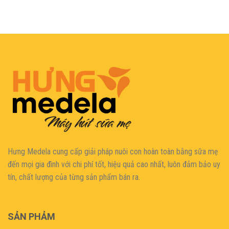
şans
vidobet
vidobet
vidobet
vidobet
casinolevant
casinolevant
casinolevant
vidobet
şans
casinolevant
casino
şans
casino
casino
casino
boostaro
casinolevant
şans
casinolevant
şanscasino
vidobet
vidobet
levant
gorabet
galyabet
gorabet
gorabet
gorabet
vidobet
galyabet
gorabet
gorabet
nigeria
sports
casino
|
|
güncel
giriş
|
|
|
giriş
casino
giriş
şans
casino
levant
şans
şans
|
giriş
casino
giriş
|
|
giriş
casino
|
|
|
|
|
giriş
|
|
|
betting
betting
|
giriş
|
|
|
|
|
giriş
|
|
|
|
giriş
|
|
|
|
|
|
|
|
Hưng Medela cung cấp giải pháp nuôi con hoàn toàn bằng sữa mẹ
đến mọi gia đìn
h với chi phí tốt, hiệu quả cao nhất, luôn đảm bảo uy
tín, chất lượng của từng sản phẩm bán ra.
SẢN PHẢM