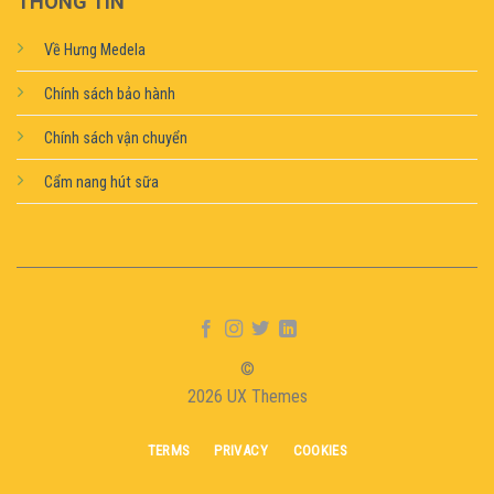
THÔNG TIN
Về Hưng Medela
Chính sách bảo hành
Chính sách vận chuyển
Cẩm nang hút sữa
©
2026 UX Themes
TERMS
PRIVACY
COOKIES