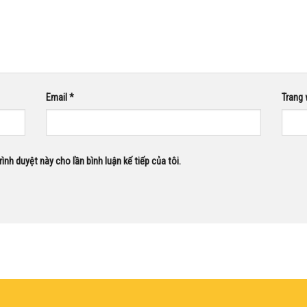
Email
*
Trang
rình duyệt này cho lần bình luận kế tiếp của tôi.