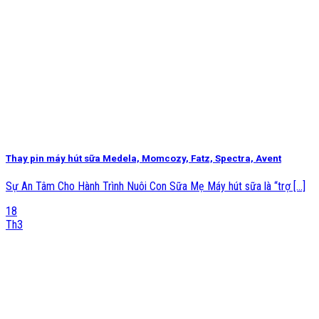
Thay pin máy hút sữa Medela, Momcozy, Fatz, Spectra, Avent
Sự An Tâm Cho Hành Trình Nuôi Con Sữa Mẹ Máy hút sữa là “trợ [...]
18
Th3