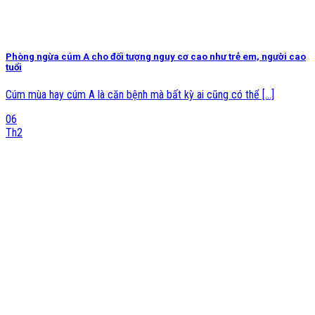
Phòng ngừa cúm A cho đối tượng nguy cơ cao như trẻ em, người cao
tuổi
Cúm mùa hay cúm A là căn bệnh mà bất kỳ ai cũng có thể [...]
06
Th2