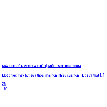
MÁY HÚT SŨA MEDELA THẾ HỆ MỚI – MOTION INBRA
Một chiếc máy hút sữa thoải mái hơn, nhiều sữa hơn. Hút sữa thật [...]
26
Th4