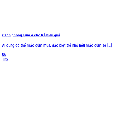
Cách phòng cúm A cho trẻ hiệu quả
Ai cũng có thể mắc cúm mùa, đặc biệt trẻ nhỏ nếu mắc cúm sẽ [...]
06
Th2