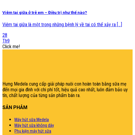
Viêm tai giữa ở trẻ em – Điều trị như thế nào?
Viêm tai giữa là một trong những bệnh lý về tai có thể xảy ra [...]
28
Th9
Click me!
şans
vidobet
vidobet
vidobet
vidobet
casinolevant
casinolevant
casinolevant
vidobet
şans
casinolevant
casino
şans
casino
casino
casino
boostaro
casinolevant
şans
casinolevant
şanscasino
vidobet
vidobet
levant
galyabet
gorabet
gorabet
gorabet
vidobet
galyabet
gorabet
gorabet
nigeria
sports
casino
|
|
güncel
giriş
|
|
|
giriş
casino
giriş
şans
casino
levant
şans
şans
|
giriş
casino
giriş
|
|
giriş
casino
|
|
|
|
giriş
|
|
|
betting
betting
|
giriş
|
|
|
|
|
giriş
|
|
|
|
giriş
|
|
|
|
|
|
|
|
Hưng Medela cung cấp giải pháp nuôi con hoàn toàn bằng sữa mẹ
đến mọi gia đìn
h với chi phí tốt, hiệu quả cao nhất, luôn đảm bảo uy
tín, chất lượng của từng sản phẩm bán ra.
SẢN PHẢM
Máy hút sữa Medela
Máy hút sữa không dây
Phụ kiện máy hút sữa