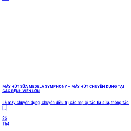
MÁY HÚT SỮA MEDELA SYMPHONY – MÁY HÚT CHUYÊN DỤNG TẠI
CÁC BỆNH VIỆN LỚN
Là máy chuyên dụng, chuyên điều trị các mẹ bị tắc tia sữa, thông tắc
[...]
26
Th4