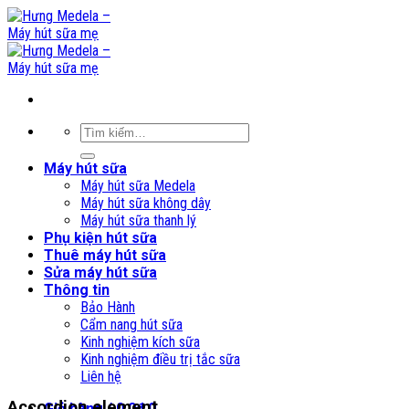
Skip
to
content
Tìm
kiếm:
Máy hút sữa
Máy hút sữa Medela
Máy hút sữa không dây
Máy hút sữa thanh lý
Phụ kiện hút sữa
Thuê máy hút sữa
Sửa máy hút sữa
Thông tin
Bảo Hành
Cẩm nang hút sữa
Kinh nghiệm kích sữa
Kinh nghiệm điều trị tắc sữa
Liên hệ
Accordion element
Giỏ hàng /
0,0
₫
0