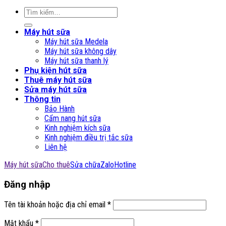
Tìm
kiếm:
Máy hút sữa
Máy hút sữa Medela
Máy hút sữa không dây
Máy hút sữa thanh lý
Phụ kiện hút sữa
Thuê máy hút sữa
Sửa máy hút sữa
Thông tin
Bảo Hành
Cẩm nang hút sữa
Kinh nghiệm kích sữa
Kinh nghiệm điều trị tắc sữa
Liên hệ
Máy hút sữa
Cho thuê
Sửa chữa
Zalo
Hotline
Đăng nhập
Tên tài khoản hoặc địa chỉ email
*
Mật khẩu
*