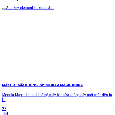
Add any element to accordion
MÁY HÚT SỮA KHÔNG DÂY MEDELA MAGIC INBRA
Medela Magic Inbra là thế hệ máy hút sữa không dây mới nhất đến từ
[...]
27
Th4