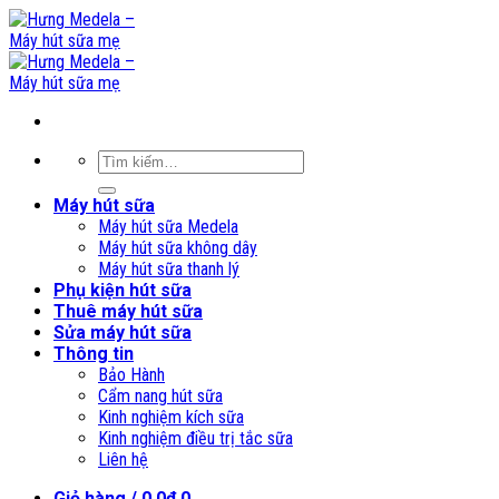
Skip
to
content
Tìm
kiếm:
Máy hút sữa
Máy hút sữa Medela
Máy hút sữa không dây
Máy hút sữa thanh lý
Phụ kiện hút sữa
Thuê máy hút sữa
Sửa máy hút sữa
Thông tin
Bảo Hành
Cẩm nang hút sữa
Kinh nghiệm kích sữa
Kinh nghiệm điều trị tắc sữa
Liên hệ
Giỏ hàng /
0,0
₫
0