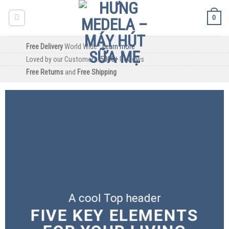
Skip
0
to
content
Free Delivery
World Wide*
Learn more
Loved by our Customers.
5000+
Reviews
Free Returns
and
Free Shipping
A cool Top header
A cool Top header
A cool Top header
FIVE KEY ELEMENTS
FIVE KEY ELEMENTS
LATEST FASHION