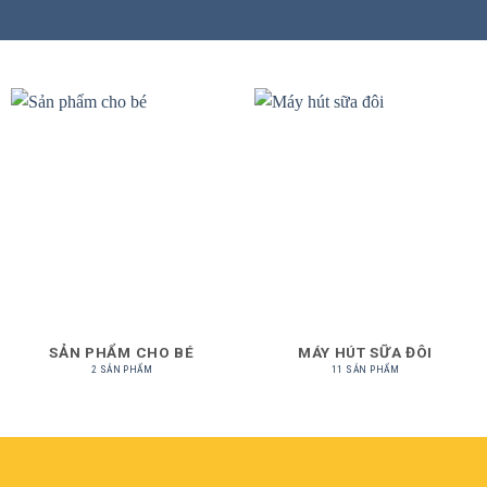
SẢN PHẨM CHO BÉ
MÁY HÚT SỮA ĐÔI
2 SẢN PHẨM
11 SẢN PHẨM
şans
vidobet
vidobet
vidobet
vidobet
casinolevant
casinolevant
casinolevant
vidobet
şans
casinolevant
casino
şans
casino
casino
casino
boostaro
casinolevant
şans
casinolevant
şanscasino
vidobet
vidobet
levant
gorabet
galyabet
gorabet
gorabet
gorabet
vidobet
galyabet
gorabet
gorabet
nigeria
sports
casino
|
|
güncel
giriş
|
|
|
giriş
casino
giriş
şans
casino
levant
şans
şans
|
giriş
casino
giriş
|
|
giriş
casino
|
|
|
|
|
giriş
|
|
|
betting
betting