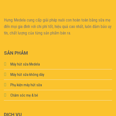
|
giriş
|
|
|
|
|
giriş
|
|
|
|
giriş
|
|
|
|
|
|
|
|
Hưng Medela cung cấp giải pháp nuôi con hoàn toàn bằng sữa mẹ
đến mọi gia đìn
h với chi phí tốt, hiệu quả cao nhất, luôn đảm bảo uy
tín, chất lượng của từng sản phẩm bán ra.
SẢN PHẢM
Máy hút sữa Medela
Máy hút sữa không dây
Phụ kiện máy hút sữa
Chăm sóc mẹ & bé
DỊCH VỤ