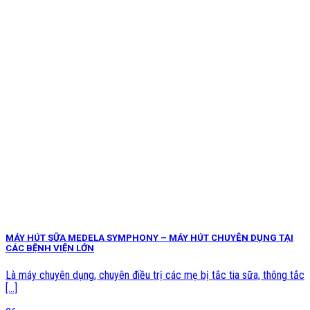
MÁY HÚT SỮA MEDELA SYMPHONY – MÁY HÚT CHUYÊN DỤNG TẠI
CÁC BỆNH VIỆN LỚN
Là máy chuyên dụng, chuyên điều trị các mẹ bị tắc tia sữa, thông tắc
[...]