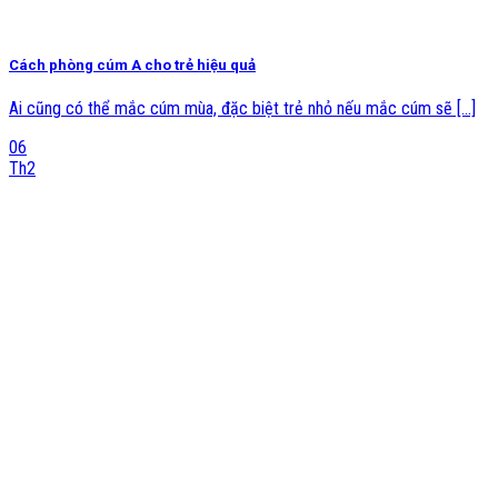
Cách phòng cúm A cho trẻ hiệu quả
Ai cũng có thể mắc cúm mùa, đặc biệt trẻ nhỏ nếu mắc cúm sẽ [...]
06
Th2