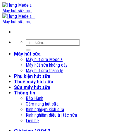
Skip
to
content
Tìm
kiếm:
Máy hút sữa
Máy hút sữa Medela
Máy hút sữa không dây
Máy hút sữa thanh lý
Phụ kiện hút sữa
Thuê máy hút sữa
Sửa máy hút sữa
Thông tin
Bảo Hành
Cẩm nang hút sữa
Kinh nghiệm kích sữa
Kinh nghiệm điều trị tắc sữa
Liên hệ
Giỏ hàng /
0,0
₫
0