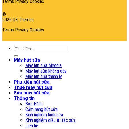
Terms
Privacy
Cookies
©
2026 UX Themes
Terms
Privacy
Cookies
Tìm
kiếm:
Máy hút sữa
Máy hút sữa Medela
Máy hút sữa không dây
Máy hút sữa thanh lý
Phụ kiện hút sữa
Thuê máy hút sữa
Sửa máy hút sữa
Thông tin
Bảo Hành
Cẩm nang hút sữa
Kinh nghiệm kích sữa
Kinh nghiệm điều trị tắc sữa
Liên hệ