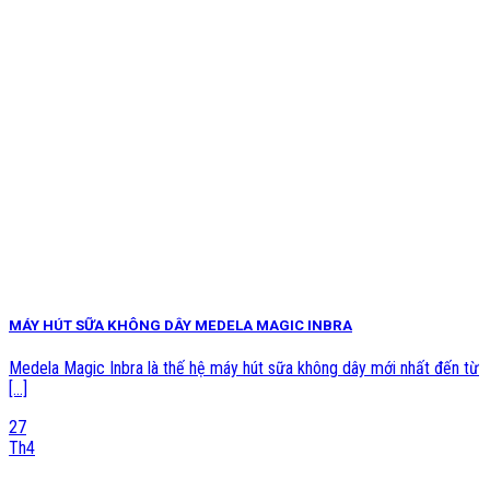
MÁY HÚT SỮA KHÔNG DÂY MEDELA MAGIC INBRA
Medela Magic Inbra là thế hệ máy hút sữa không dây mới nhất đến từ
[...]
27
Th4