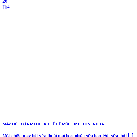
26
Th4
MÁY HÚT SŨA MEDELA THẾ HỆ MỚI – MOTION INBRA
Một chiếc máy hút sữa thoải mái hơn, nhiều sữa hơn. Hút sữa thật [...]