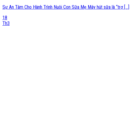
Sự An Tâm Cho Hành Trình Nuôi Con Sữa Mẹ Máy hút sữa là “trợ [...]
18
Th3