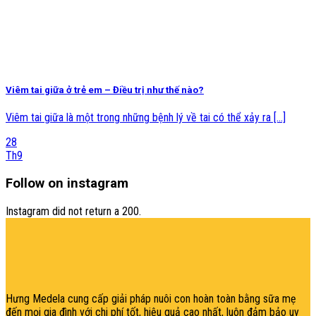
Viêm tai giữa ở trẻ em – Điều trị như thế nào?
Viêm tai giữa là một trong những bệnh lý về tai có thể xảy ra [...]
28
Th9
Follow on instagram
Instagram did not return a 200.
şans
vidobet
vidobet
vidobet
vidobet
casinolevant
casinolevant
casinolevant
vidobet
şans
casinolevant
casino
şans
casino
casino
casino
boostaro
casinolevant
şans
casinolevant
şanscasino
vidobet
vidobet
levant
gorabet
galyabet
gorabet
gorabet
gorabet
vidobet
galyabet
gorabet
gorabet
casino
|
|
güncel
giriş
|
|
|
giriş
casino
giriş
şans
casino
levant
şans
şans
|
giriş
casino
giriş
|
|
giriş
casino
|
|
|
|
|
giriş
|
|
|
giriş
|
|
|
|
|
giriş
|
|
|
|
giriş
|
|
|
|
|
|
|
Hưng Medela cung cấp giải pháp nuôi con hoàn toàn bằng sữa mẹ
đến mọi gia đìn
h với chi phí tốt, hiệu quả cao nhất, luôn đảm bảo uy