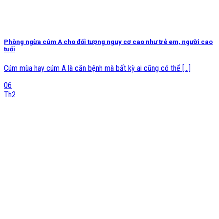
Phòng ngừa cúm A cho đối tượng nguy cơ cao như trẻ em, người cao
tuổi
Cúm mùa hay cúm A là căn bệnh mà bất kỳ ai cũng có thể [...]
06
Th2