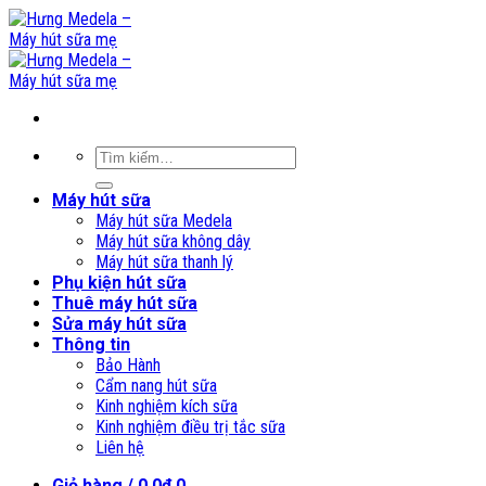
Skip
to
content
Tìm
kiếm:
Máy hút sữa
Máy hút sữa Medela
Máy hút sữa không dây
Máy hút sữa thanh lý
Phụ kiện hút sữa
Thuê máy hút sữa
Sửa máy hút sữa
Thông tin
Bảo Hành
Cẩm nang hút sữa
Kinh nghiệm kích sữa
Kinh nghiệm điều trị tắc sữa
Liên hệ
Giỏ hàng /
0,0
₫
0