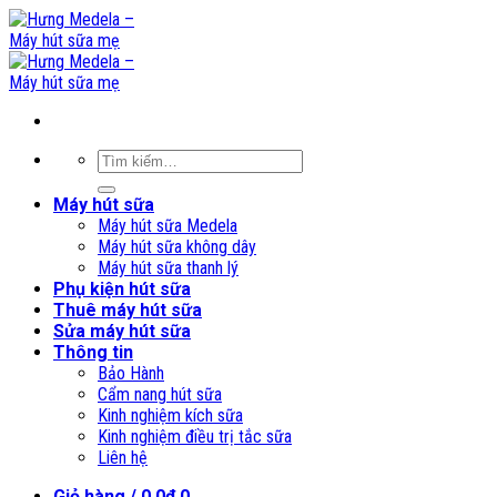
Skip
to
content
Tìm
kiếm:
Máy hút sữa
Máy hút sữa Medela
Máy hút sữa không dây
Máy hút sữa thanh lý
Phụ kiện hút sữa
Thuê máy hút sữa
Sửa máy hút sữa
Thông tin
Bảo Hành
Cẩm nang hút sữa
Kinh nghiệm kích sữa
Kinh nghiệm điều trị tắc sữa
Liên hệ
Giỏ hàng /
0,0
₫
0