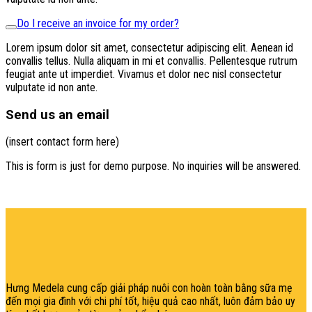
Do I receive an invoice for my order?
Lorem ipsum dolor sit amet, consectetur adipiscing elit. Aenean id
convallis tellus. Nulla aliquam in mi et convallis. Pellentesque rutrum
feugiat ante ut imperdiet. Vivamus et dolor nec nisl consectetur
vulputate id non ante.
Send us an email
(insert contact form here)
This is form is just for demo purpose. No inquiries will be answered.
şans
vidobet
vidobet
vidobet
vidobet
casinolevant
casinolevant
casinolevant
vidobet
şans
casinolevant
casino
şans
casino
casino
casino
boostaro
casinolevant
şans
casinolevant
şanscasino
vidobet
vidobet
levant
gorabet
galyabet
gorabet
gorabet
gorabet
vidobet
galyabet
gorabet
gorabet
casino
|
|
güncel
giriş
|
|
|
giriş
casino
giriş
şans
casino
levant
şans
şans
|
giriş
casino
giriş
|
|
giriş
casino
|
|
|
|
|
giriş
|
|
|
giriş
|
|
|
|
|
giriş
|
|
|
|
giriş
|
|
|
|
|
|
|
Hưng Medela cung cấp giải pháp nuôi con hoàn toàn bằng sữa mẹ
đến mọi gia đìn
h với chi phí tốt, hiệu quả cao nhất, luôn đảm bảo uy