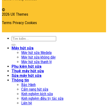
©
2026 UX Themes
Terms
Privacy
Cookies
Tìm
kiếm:
Máy hút sữa
Máy hút sữa Medela
Máy hút sữa không dây
Máy hút sữa thanh lý
Phụ kiện hút sữa
Thuê máy hút sữa
Sửa máy hút sữa
Thông tin
Bảo Hành
Cẩm nang hút sữa
Kinh nghiệm kích sữa
Kinh nghiệm điều trị tắc sữa
Liên hệ