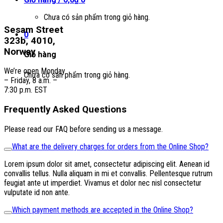
Chưa có sản phẩm trong giỏ hàng.
Sesam Street
0
323b, 4010,
Norway
Giỏ hàng
We’re open Monday
Chưa có sản phẩm trong giỏ hàng.
– Friday, 8 a.m. –
7:30 p.m. EST
Frequently Asked Questions
Please read our FAQ before sending us a message.
What are the delivery charges for orders from the Online Shop?
Lorem ipsum dolor sit amet, consectetur adipiscing elit. Aenean id
convallis tellus. Nulla aliquam in mi et convallis. Pellentesque rutrum
feugiat ante ut imperdiet. Vivamus et dolor nec nisl consectetur
vulputate id non ante.
Which payment methods are accepted in the Online Shop?