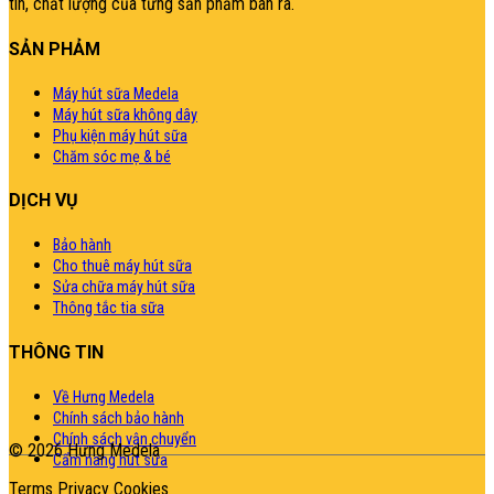
tín, chất lượng của từng sản phẩm bán ra.
SẢN PHẢM
Máy hút sữa Medela
Máy hút sữa không dây
Phụ kiện máy hút sữa
Chăm sóc mẹ & bé
DỊCH VỤ
Bảo hành
Cho thuê máy hút sữa
Sửa chữa máy hút sữa
Thông tắc tia sữa
THÔNG TIN
Về Hưng Medela
Chính sách bảo hành
Chính sách vận chuyển
© 2026 Hưng Medela
Cẩm nang hút sữa
Terms
Privacy
Cookies