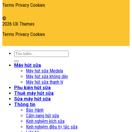
Terms
Privacy
Cookies
©
2026 UX Themes
Terms
Privacy
Cookies
Tìm
kiếm:
Máy hút sữa
Máy hút sữa Medela
Máy hút sữa không dây
Máy hút sữa thanh lý
Phụ kiện hút sữa
Thuê máy hút sữa
Sửa máy hút sữa
Thông tin
Bảo Hành
Cẩm nang hút sữa
Kinh nghiệm kích sữa
Kinh nghiệm điều trị tắc sữa