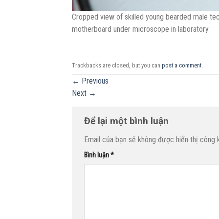
Cropped view of skilled young bearded male tec
motherboard under microscope in laboratory
Trackbacks are closed, but you can
post a comment
.
←
Previous
Next
→
Để lại một bình luận
Email của bạn sẽ không được hiển thị công k
Bình luận
*