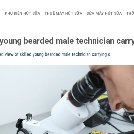
PHỤ KIỆN HÚT SỮA
THUÊ MÁY HÚT SỮA
SỬA MÁY HÚT SỮA
THÔ
 young bearded male technician carr
d view of skilled young bearded male technician carrying o