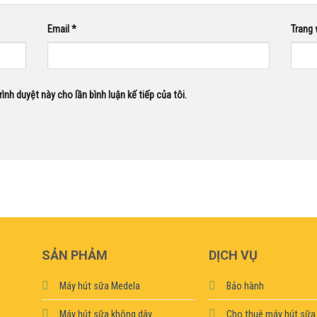
Email
*
Trang
rình duyệt này cho lần bình luận kế tiếp của tôi.
SẢN PHẢM
DỊCH VỤ
Máy hút sữa Medela
Bảo hành
Máy hút sữa không dây
Cho thuê máy hút sữa