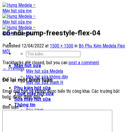
Skip
to
content
cổ-nối-pump-freestyle-flex-04
Published
12/04/2022
at
1500 × 1500
in
Bộ Phụ Kiện Medela Flex
MỚI
Tìm
kiếm:
Trackbacks are closed, but you can
post a comment
.
Máy hút sữa
←
Previous
Máy hút sữa Medela
Máy hút sữa không dây
Để lại một bình luận
Máy hút sữa thanh lý
Phụ kiện hút sữa
Email của bạn sẽ không được hiển thị công khai.
Các trường bắt
Thuê máy hút sữa
buộc được đánh dấu
*
Sửa máy hút sữa
Thông tin
Bình luận
*
Bảo Hành
Cẩm nang hút sữa
Kinh nghiệm kích sữa
Kinh nghiệm điều trị tắc sữa