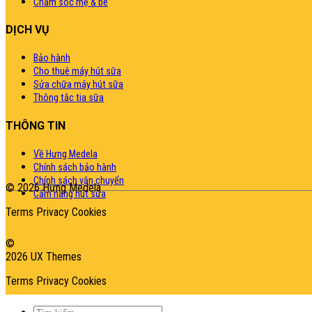
Chăm sóc mẹ & bé
DỊCH VỤ
Bảo hành
Cho thuê máy hút sữa
Sửa chữa máy hút sữa
Thông tắc tia sữa
THÔNG TIN
Về Hưng Medela
Chính sách bảo hành
Chính sách vận chuyển
© 2026 Hưng Medela
Cẩm nang hút sữa
Terms
Privacy
Cookies
©
2026 UX Themes
Terms
Privacy
Cookies
Tìm