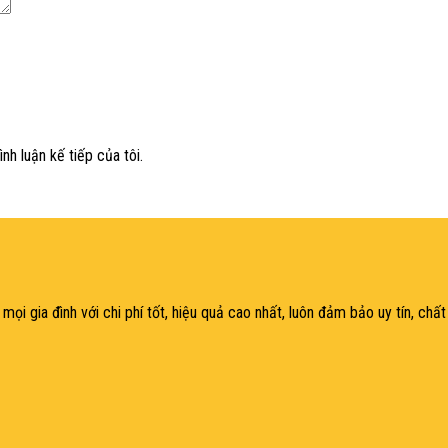
nh luận kế tiếp của tôi.
mọi gia đìn
h với chi phí tốt, hiệu quả cao nhất, luôn đảm bảo uy tín, ch