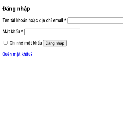
Đăng nhập
Tên tài khoản hoặc địa chỉ email
*
Mật khẩu
*
Ghi nhớ mật khẩu
Đăng nhập
Quên mật khẩu?