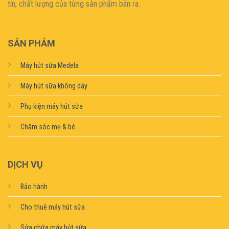
tín, chất lượng của từng sản phẩm bán ra.
SẢN PHẢM
Máy hút sữa Medela
Máy hút sữa không dây
Phụ kiện máy hút sữa
Chăm sóc mẹ & bé
DỊCH VỤ
Bảo hành
Cho thuê máy hút sữa
Sửa chữa máy hút sữa